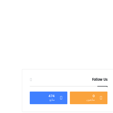
Follow Us
474
0
متابعون
متابع