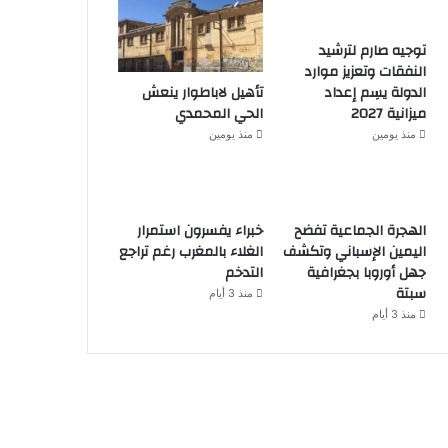
توجيه صارم لترشيد
النفقات وتعزيز موارد
تأهيل لاباطوار ينعش
الدولة يسِم إعداد
الحي المحمدي
ميزانية 2027
منذ يومين
منذ يومين
الهجرة الجماعية تفضح
خبراء يفسرون استمرار
اليمين الإسباني وتكشف
الغلاء بالمغرب رغم تراجع
جهل أوروبا بجغرافية
التدخم
سبتة
منذ 3 أيام
منذ 3 أيام