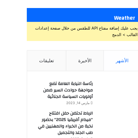
Weather
يجب عليك إضافة مفتاح API للطقس من خلال صفحة إعدادات
القالب > الدمج
الأشهر
الأخيرة
تعليقات
رئاسة النيابة العامة تضع
مواجهة حوادث السير ضمن
أولويات السياسة الجنائية
مارس 14, 2023
الرباط تحتضن حفل افتتاح
“ميدام أفريقيا 2025” بحضور
نخبة من الخبراء والمهنيين في
طب الجلد والتجميل