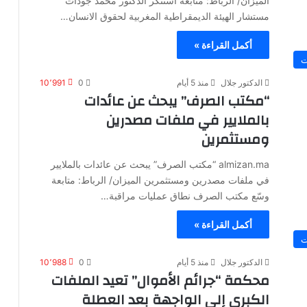
الميزان/ الرباط: متابعة استنكر الدكتور محمد جودات
مستشار الهيئة الديمقراطية المغربية لحقوق الانسان…
أكمل القراءة »
ت
الدكتور جلال
منذ 5 أيام
0
10٬991
“مكتب الصرف” يبحث عن عائدات
بالملايير في ملفات مصدرين
ومستثمرين
almizan.ma “مكتب الصرف” يبحث عن عائدات بالملايير
في ملفات مصدرين ومستثمرين الميزان/ الرباط: متابعة
وسّع مكتب الصرف نطاق عمليات مراقبة…
أكمل القراءة »
ت
الدكتور جلال
منذ 5 أيام
0
10٬988
محكمة “جرائم الأموال” تعيد الملفات
الكبرى إلى الواجهة بعد العطلة