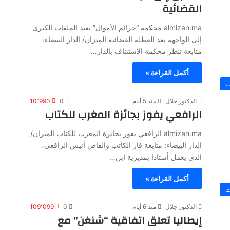
القضائية
almizan.ma محكمة “جرائم الأموال” تعيد الملفات الكبرى
إلى الواجهة بعد العطلة القضائية الميزان/ الدار البيضاء:
متابعة تنظر محكمة الاستئناف بالدار…
أكمل القراءة »
ت
الدكتور جلال
منذ 5 أيام
0
10٬990
الرافعي يفوز بجائزة المغرب للكتاب
almizan.ma الرافعي يفوز بجائزة المغرب للكتاب الميزان/
الدار البيضاء: متابعة فاز الكاتب والقاص أنيس الرافعي،
الذي يعمل أستاذا بمديرية ابن…
أكمل القراءة »
ت
الدكتور جلال
منذ 6 أيام
0
109٬099
إيطاليا تعلق اتفاقية “شنغن” مع