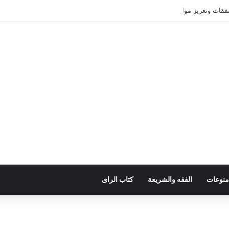
ات وتعزيز موارد الدولة يسِم إعداد ميزانية 2027
منوعات
الفقه والشريعة
كتاب الراى