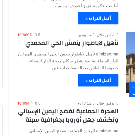
أطلقت حكومة عزيز أخنوش، رسمياً،…
أكمل القراءة »
الدكتور جلال
منذ يومين
0
10٬989
تأهيل لاباطوار ينعش الحي المحمدي
almizan.ma تأهيل لاباطوار ينعش الحي المحمدي الميزان/
الدار البيضاء: متابعة ينتظر سكان مدينة الدار البيضاء،
خصوصا القاطنين بعمالة مقاطعات عين…
أكمل القراءة »
ت
ت
الدكتور جلال
منذ 3 أيام
0
10٬994
الهجرة الجماعية تفضح اليمين الإسباني
وتكشف جهل أوروبا بجغرافية سبتة
almizan.ma الهجرة الجماعية تفضح اليمين الإسباني