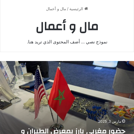
الرئيسية
/
مال و أعمال
مال و أعمال
نموذج نصي … أضف المحتوى الذي تريد هنا.
ضور
غربي
ارز
معرض
لطيران
لفضاء
لجوي
أمريكا
مارس 3, 2025
حضور مغربي بارز بمعرض الطيران و