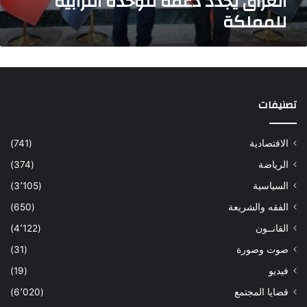
العراق يجدد دعمه للوحدة الترابية
للمملكة
تصنيفات
الاقتصادية
(741)
الرياضة
(374)
السياسية
(3٬105)
الفقه والشريعة
(650)
القانــون
(4٬122)
صوت وصورة
(31)
فيديو
(19)
قضايا المجتمع
(6٬020)