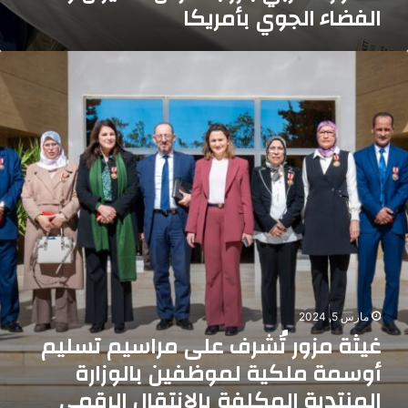
الفضاء الجوي بأمريكا
يثة
زور
ُشرف
لى
راسيم
سليم
وسمة
لكية
موظفين
الوزارة
لمنتدبة
لمكلفة
الانتقال
لرقمي
مارس 5, 2024
إصلاح
غيثة مزور تُشرف على مراسيم تسليم
لإدارة
أوسمة ملكية لموظفين بالوزارة
المنتدبة المكلفة بالانتقال الرقمي