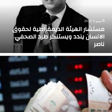
لانسان
ندد
يستنكر
رد
يونيو 5, 2023
لصحفي
مستشار الهيئة الديمقراطية لحقوق
اصر
الانسان يندد ويستنكر طرد الصحفي
ناصر
عر
لدرهم
تحسن
قابل
لدولار