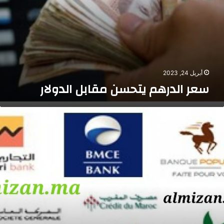
أبريل 24, 2023
سعر الدرهم يتحسن مقابل الدولار
لأبناك
لمغربية
حذر
بناءها
ن
مليات
صب
ستهدفهم
بر
لهاتف