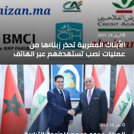
أبريل 24, 2023
الأبناك المغربية تحذر زبناءها من
عمليات نصب تستهدفهم عبر الهاتف
لعراق
جدد
عمه
لوحدة
لترابية
لمملكة
يناير 28, 2023