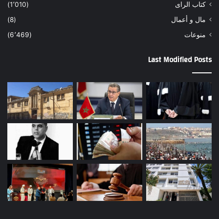
كتاب الراى
(1٬010)
مال و أعمال
(8)
منوعات
(6٬469)
Last Modified Posts