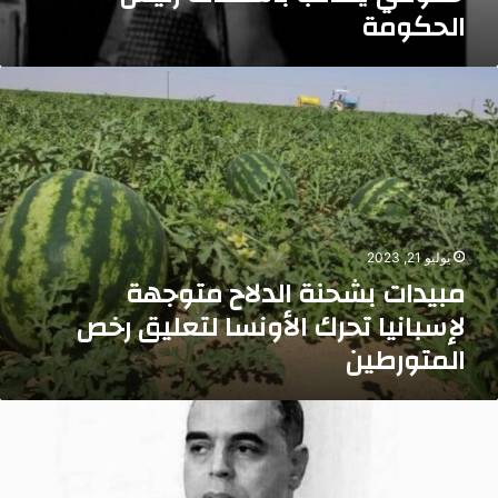
الحكومة
بيدات
شحنة
لدلاح
توجهة
إسبانيا
حرك
لأونسا
تعليق
يوليو 21, 2023
خص
مبيدات بشحنة الدلاح متوجهة
لمتورطين
لإسبانيا تحرك الأونسا لتعليق رخص
المتورطين
ستشار
لهيئة
لديمقراطية
حقوق