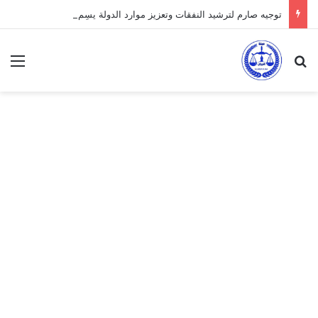
توجيه صارم لترشيد النفقات وتعزيز موارد الدولة يسِم إعداد ميزانية 2027
بحث عن
الق