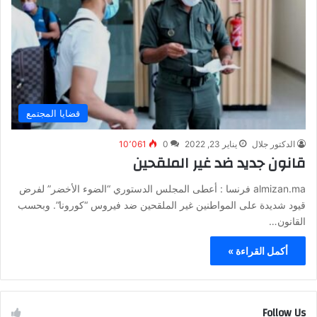
قضايا المجتمع
الدكتور جلال
يناير 23, 2022
0
10٬061
قانون جديد ضد غير الملقحين
almizan.ma فرنسا : أعطى المجلس الدستوري “الضوء الأخضر” لفرض
قيود شديدة على المواطنين غير الملقحين ضد فيروس “كورونا”. وبحسب
القانون…
أكمل القراءة »
Follow Us