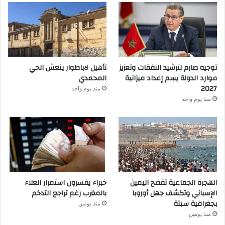
توجيه صارم لترشيد النفقات وتعزيز
تأهيل لاباطوار ينعش الحي
موارد الدولة يسِم إعداد ميزانية
المحمدي
2027
منذ يوم واحد
منذ يوم واحد
الهجرة الجماعية تفضح اليمين
خبراء يفسرون استمرار الغلاء
الإسباني وتكشف جهل أوروبا
بالمغرب رغم تراجع التدخم
بجغرافية سبتة
منذ يومين
منذ يومين