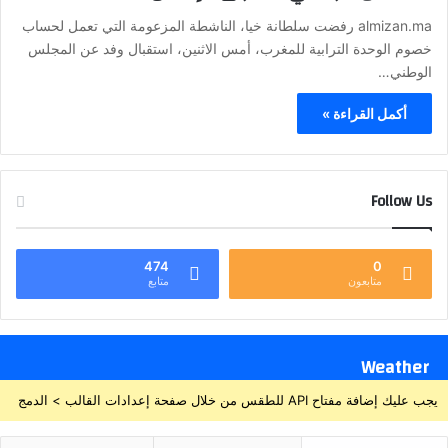
almizan.ma رفضت سلطانة خيا، الناشطة المزعومة التي تعمل لحساب
خصوم الوحدة الترابية للمغرب، أمس الاثنين، استقبال وفد عن المجلس
الوطني…
أكمل القراءة »
Follow Us
474
0
متابعون
متابع
Weather
يجب عليك إضافة مفتاح API للطقس من خلال صفحة إعدادات القالب > الدمج