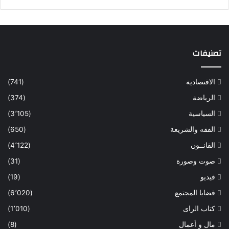
تصنيفات
الاقتصادية
(741)
الرياضة
(374)
السياسية
(3٬105)
الفقه والشريعة
(650)
القانــون
(4٬122)
صوت وصورة
(31)
فيديو
(19)
قضايا المجتمع
(6٬020)
كتاب الراى
(1٬010)
مال و أعمال
(8)