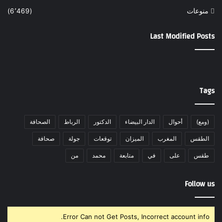
منوعات
(6٬469)
Last Modified Posts
Tags
(ومع)
أحوال
الدار البيضاء
الدكتور
الرباط
الصحافة
الطقس
المغرب
الميزان
توقعات
جولة
صحافة
طقس
على
في
متابعة
محمد
من
Follow us
Error Can not Get Posts, Incorrect account info.