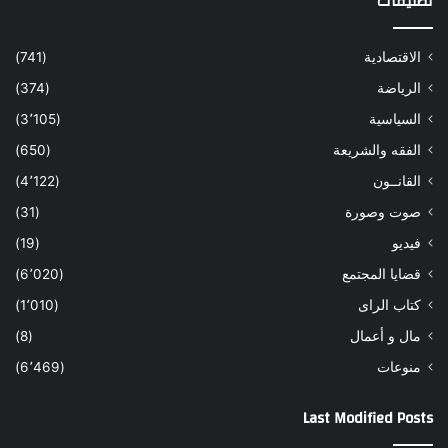
تصنيفات
الاقتصادية
(741)
الرياضة
(374)
السياسية
(3٬105)
الفقه والشريعة
(650)
القانــون
(4٬122)
صوت وصورة
(31)
فيديو
(19)
قضايا المجتمع
(6٬020)
كتاب الراى
(1٬010)
مال و أعمال
(8)
منوعات
(6٬469)
Last Modified Posts