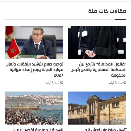
مقالات ذات صلة
“قانون المحاماة” يتأرجح بين
توجيه صارم لترشيد النفقات وتعزيز
المحكمة الدستورية وتقدير رئيس
موارد الدولة يسِم إعداد ميزانية
الحكومة
2027
منذ 3 أيام
منذ 3 أيام
تأهيل لاباطوار ينعش الحي
الهجرة الجماعية تفضح اليمين