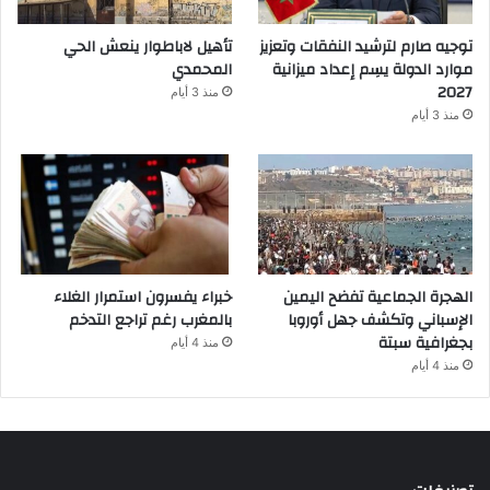
توجيه صارم لترشيد النفقات وتعزيز
تأهيل لاباطوار ينعش الحي
موارد الدولة يسِم إعداد ميزانية
المحمدي
2027
منذ 3 أيام
منذ 3 أيام
الهجرة الجماعية تفضح اليمين
خبراء يفسرون استمرار الغلاء
الإسباني وتكشف جهل أوروبا
بالمغرب رغم تراجع التدخم
بجغرافية سبتة
منذ 4 أيام
منذ 4 أيام