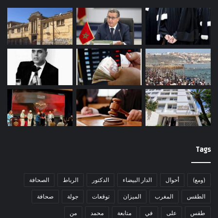
Tags
(ومع)
أحوال
الدار البيضاء
الدكتور
الرباط
الصحافة
الطقس
المغرب
الميزان
توقعات
جولة
صحافة
طقس
على
في
متابعة
محمد
من