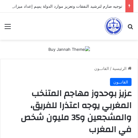
توجيه صارم لترشيد النفقات وتعزيز موارد الدولة يسِم إعداد ميزانية 2027
بحث عن
الق
الرئيسية
/
القانــون
القانــون
عزيز بوحدوز مهاجم المتنخب
المغربي يوجه اعتذرا للفريق،
والمشجعين و35 مليون شخص
في المغرب