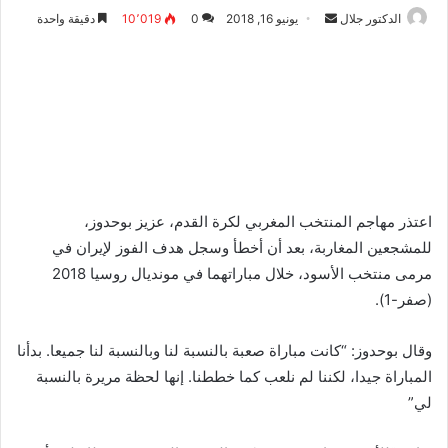
أرسل
الدكتور جلال
يونيو 16, 2018
0
10٬019
دقيقة واحدة
بريدا
إلكترونيا
اعتذر مهاجم المنتخب المغربي لكرة القدم، عزيز بوحدوز،
للمشجعين المغاربة، بعد أن أخطأ وسجل هدف الفوز لإيران في
مرمى منتخب الأسود، خلال مباراتهما في مونديال روسيا 2018
(صفر-1).
وقال بوحدوز: “كانت مباراة صعبة بالنسبة لنا وبالنسبة لنا جميعا. بدأنا
المباراة جيدا، لكننا لم نلعب كما خططنا. إنها لحظة مريرة بالنسبة
لي”