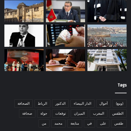
Tags
(ومع)
أحوال
الدار البيضاء
الدكتور
الرباط
الصحافة
الطقس
المغرب
الميزان
توقعات
جولة
صحافة
طقس
على
في
متابعة
محمد
من