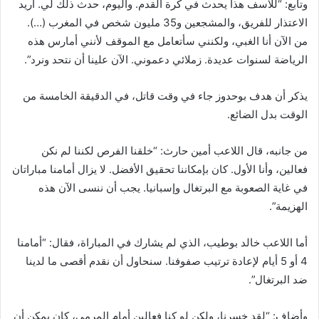
وتابع: “للأسف هذا يحدث في كرة القدم. واليوم، حدث ذلك لي. أريد
الاعتذار للفريق، والمشجعين و35 مليون شخص في المغرب (…).
من الآن أنا الغبي، ولكنني سأتعامل مع الموقف لأنني أمارس هذه
الرياضة لسنوات عديدة. زملائي دعموني. الآن علينا أن نتحد ونرد”.
يذكر أن هدف بوحدوز جاء في وقت قاتل، في الدقيقة الخامسة من
الوقت بدل الضائع.
من جانبه، قال اللاعب أمين حارث: “خلقنا الفرص لكننا لم نكن
فعالين، وأنا الأول. كان بإمكاننا تحقيق الأفضل. لا يزال أمامنا مباراتان
في غاية الصعوبة مع البرتغال وإسبانيا. يجب أن ننسى الآن هذه
الهزيمة”.
أما اللاعب خالد بوطيب، الذي لم يشارك في المباراة، فقال: “أمامنا
4 أو 5 أيام لإعادة ترتيب صفوفنا. سنحاول أن نقدم أقصى ما لدينا
ضد البرتغال”.
وأضاف: “لقد خسرنا، ولكن لو كنا فعالين أمام المرمى، كان يمكن أن