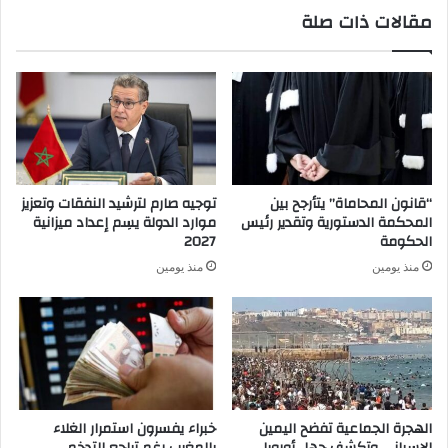
مقالات ذات صلة
“قانون المحاماة” يتأرجح بين
توجيه صارم لترشيد النفقات وتعزيز
المحكمة الدستورية وتقدير رئيس
موارد الدولة يسِم إعداد ميزانية
الحكومة
2027
منذ يومين
منذ يومين
الهجرة الجماعية تفضح اليمين
خبراء يفسرون استمرار الغلاء