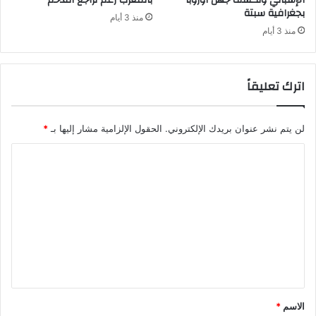
الإسباني وتكشف جهل أوروبا
بالمغرب رغم تراجع التدخم
بجغرافية سبتة
منذ 3 أيام
منذ 3 أيام
اترك تعليقاً
لن يتم نشر عنوان بريدك الإلكتروني.
الحقول الإلزامية مشار إليها بـ
*
ا
ل
ت
ع
ل
ي
ق
*
الاسم
*