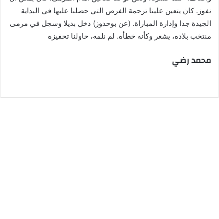
نفوز. كان يتعين علينا ترجمة الفرص التي حصلنا عليها في البداية
الجيدة جدا وإدارة المباراة. (عن بوحدوز) دخل بديلا وسجل في مرمى
منتخب بلاده، يشعر وكأنه خطأه. لم نلمه، حاولنا تحفيزه
محمد رضي