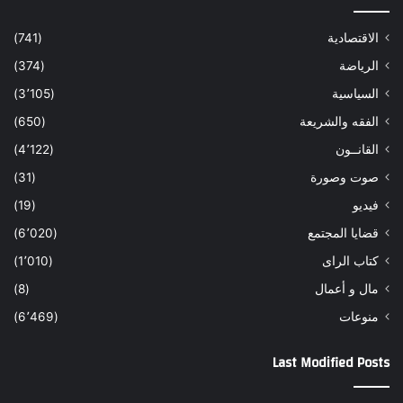
الاقتصادية
(741)
الرياضة
(374)
السياسية
(3٬105)
الفقه والشريعة
(650)
القانــون
(4٬122)
صوت وصورة
(31)
فيديو
(19)
قضايا المجتمع
(6٬020)
كتاب الراى
(1٬010)
مال و أعمال
(8)
منوعات
(6٬469)
Last Modified Posts