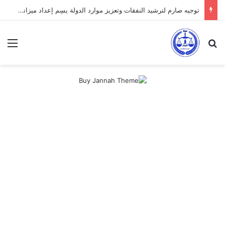
توجيه صارم لترشيد النفقات وتعزيز موارد الدولة يسِم إعداد ميزانية 2027
بحث عن
الق