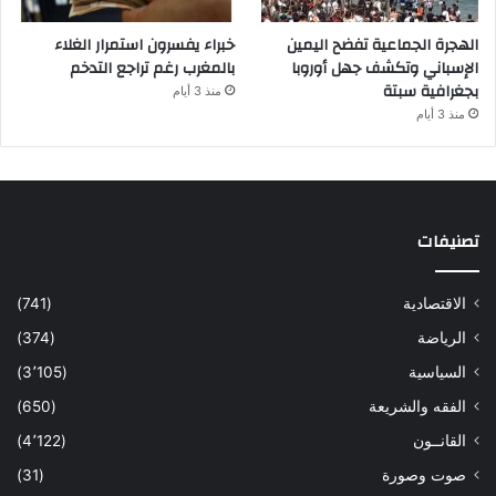
الهجرة الجماعية تفضح اليمين
خبراء يفسرون استمرار الغلاء
الإسباني وتكشف جهل أوروبا
بالمغرب رغم تراجع التدخم
بجغرافية سبتة
منذ 3 أيام
منذ 3 أيام
تصنيفات
الاقتصادية
(741)
الرياضة
(374)
السياسية
(3٬105)
الفقه والشريعة
(650)
القانــون
(4٬122)
صوت وصورة
(31)