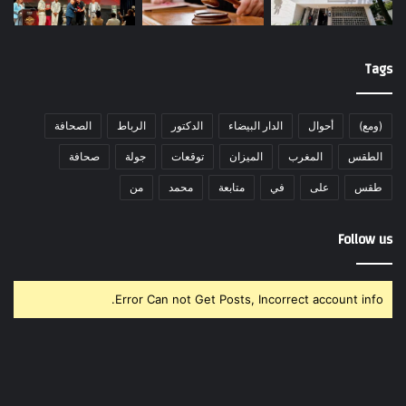
Tags
(ومع)
أحوال
الدار البيضاء
الدكتور
الرباط
الصحافة
الطقس
المغرب
الميزان
توقعات
جولة
صحافة
طقس
على
في
متابعة
محمد
من
Follow us
Error Can not Get Posts, Incorrect account info.