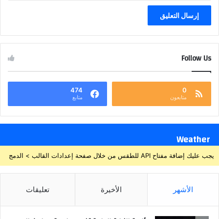
Follow Us
474
0
متابعون
متابع
Weather
يجب عليك إضافة مفتاح API للطقس من خلال صفحة إعدادات القالب > الدمج
الأشهر
الأخيرة
تعليقات