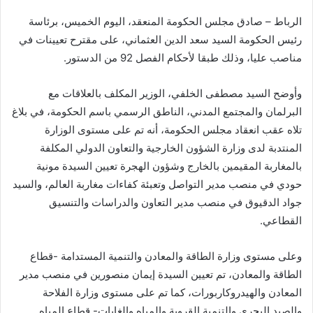
إلكترونيا
الرباط – صادق مجلس الحكومة المنعقد، اليوم الخميس، برئاسة
رئيس الحكومة السيد سعد الدين العثماني، على مقترح تعيينات في
مناصب عليا، وذلك طبقا لأحكام الفصل 92 من الدستور.
وأوضح السيد مصطفى الخلفي، الوزير المكلف بالعلاقات مع
البرلمان والمجتمع المدني، الناطق الرسمي باسم الحكومة، في بلاغ
تلاه عقب انعقاد مجلس الحكومة، أنه تم على مستوى الوزارة
المنتدبة لدى وزارة الشؤون الخارجية والتعاون الدولي المكلفة
بالمغاربة المقيمين بالخارج وشؤون الهجرة تعيين السيدة مونية
حودي في منصب مدير التواصل وتعبئة كفاءات مغاربة العالم، والسيد
جواد الدقيوق في منصب مدير التعاون والدراسات والتنسيق
القطاعي.
وعلى مستوى وزارة الطاقة والمعادن والتنمية المستدامة -قطاع
الطاقة والمعادن، تم تعيين السيدة إيمان منصورين في منصب مدير
المعادن والهيدروكاربورات، كما تم على مستوى وزارة الفلاحة
والصيد البحري والتنمية القروية والمياه والغابات- قطاع المياه