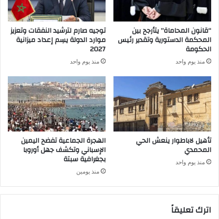
“قانون المحاماة” يتأرجح بين
توجيه صارم لترشيد النفقات وتعزيز
المحكمة الدستورية وتقدير رئيس
موارد الدولة يسِم إعداد ميزانية
الحكومة
2027
منذ يوم واحد
منذ يوم واحد
تأهيل لاباطوار ينعش الحي
الهجرة الجماعية تفضح اليمين
المحمدي
الإسباني وتكشف جهل أوروبا
بجغرافية سبتة
منذ يوم واحد
منذ يومين
اترك تعليقاً