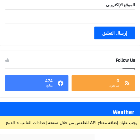
الموقع الإلكتروني
Follow Us
474
0
متابعون
متابع
Weather
يجب عليك إضافة مفتاح API للطقس من خلال صفحة إعدادات القالب > الدمج