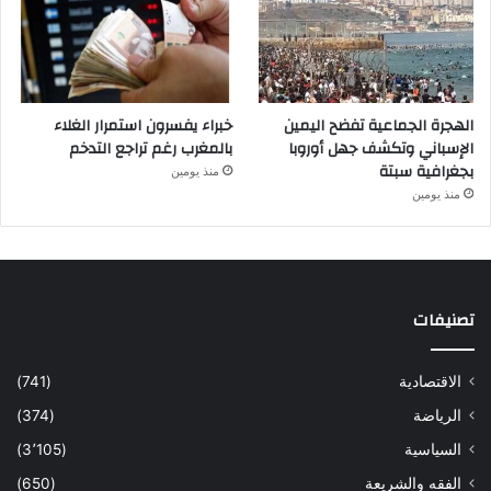
الهجرة الجماعية تفضح اليمين
خبراء يفسرون استمرار الغلاء
الإسباني وتكشف جهل أوروبا
بالمغرب رغم تراجع التدخم
بجغرافية سبتة
منذ يومين
منذ يومين
تصنيفات
الاقتصادية
(741)
الرياضة
(374)
السياسية
(3٬105)
الفقه والشريعة
(650)