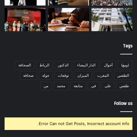
Tags
(ومع)
أحوال
الدار البيضاء
الدكتور
الرباط
الصحافة
الطقس
المغرب
الميزان
توقعات
جولة
صحافة
طقس
على
في
متابعة
محمد
من
Follow us
Error Can not Get Posts, Incorrect account info.