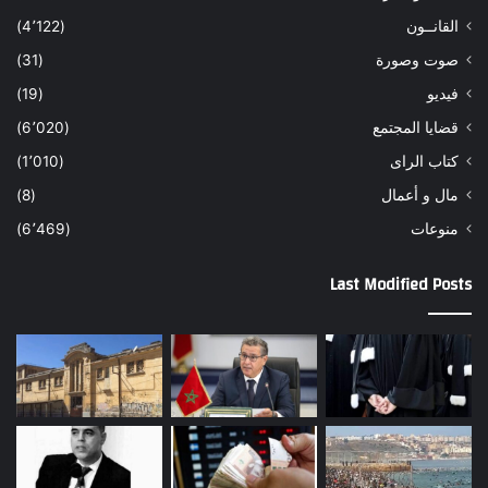
القانــون
(4٬122)
صوت وصورة
(31)
فيديو
(19)
قضايا المجتمع
(6٬020)
كتاب الراى
(1٬010)
مال و أعمال
(8)
منوعات
(6٬469)
Last Modified Posts