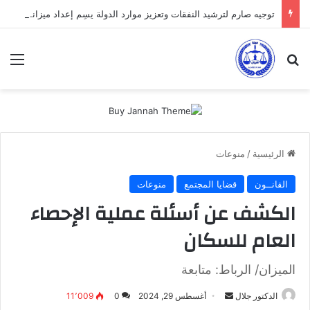
توجيه صارم لترشيد النفقات وتعزيز موارد الدولة يسِم إعداد ميزانية 2027
بحث عن
الق
الرئيسية
/
منوعات
القانــون
قضايا المجتمع
منوعات
الكشف عن أسئلة عملية الإحصاء
العام للسكان
الميزان/ الرباط: متابعة
أرسل
الدكتور جلال
أغسطس 29, 2024
0
11٬009