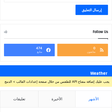
Follow Us
474
0
متابعون
متابع
Weather
يجب عليك إضافة مفتاح API للطقس من خلال صفحة إعدادات القالب > الدمج
الأشهر
الأخيرة
تعليقات