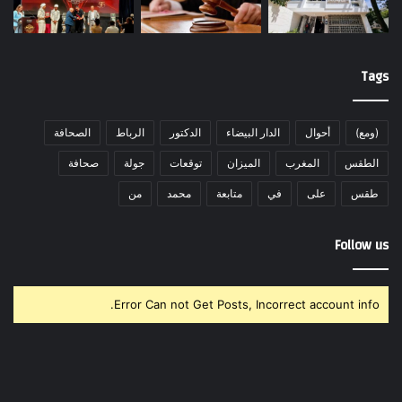
Tags
(ومع)
أحوال
الدار البيضاء
الدكتور
الرباط
الصحافة
الطقس
المغرب
الميزان
توقعات
جولة
صحافة
طقس
على
في
متابعة
محمد
من
Follow us
Error Can not Get Posts, Incorrect account info.