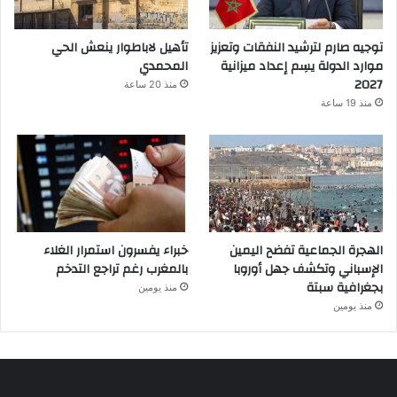
توجيه صارم لترشيد النفقات وتعزيز
تأهيل لاباطوار ينعش الحي
موارد الدولة يسِم إعداد ميزانية
المحمدي
2027
منذ 20 ساعة
منذ 19 ساعة
الهجرة الجماعية تفضح اليمين
خبراء يفسرون استمرار الغلاء
الإسباني وتكشف جهل أوروبا
بالمغرب رغم تراجع التدخم
بجغرافية سبتة
منذ يومين
منذ يومين