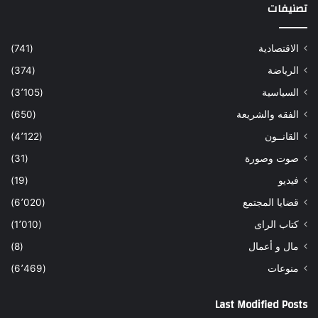
تصنيفات
الاقتصادية
(741)
الرياضة
(374)
السياسية
(3٬105)
الفقه والشريعة
(650)
القانــون
(4٬122)
صوت وصورة
(31)
فيديو
(19)
قضايا المجتمع
(6٬020)
كتاب الراى
(1٬010)
مال و أعمال
(8)
منوعات
(6٬469)
Last Modified Posts