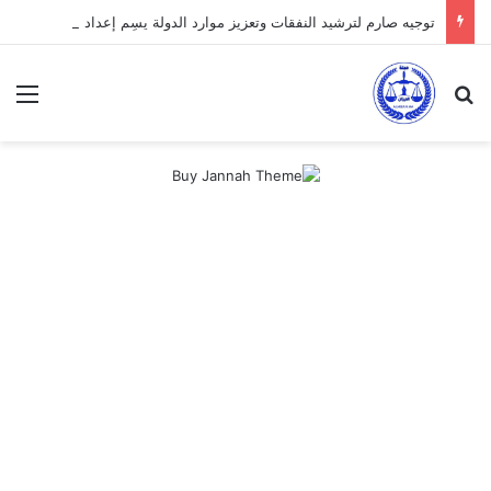
توجيه صارم لترشيد النفقات وتعزيز موارد الدولة يسِم إعداد ميزانية 2027
بحث عن
الق