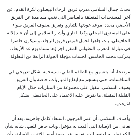
إلكترونيا
تحدث جمال السلامي مدرب فريق الرجاء البيضاوي لكرة القدم، عن
آخر المستجدات المتعلقة بالعناصر التي تغيب منذ مدة عن الفريق
الأخضر، محددا موعد عودتها للتباري وتعزيز صفوف الفريق سواء
على المستوى المحلي وكذا القاري.وأشار السلامي إلى أن عبد إلاله
الحافيظي، بات جاهزا لحمل قميص فريق الرجاء، وسيكون حاضرا
في مباراة المغرب التطواني المقرر إجراؤها مساء يوم غد الأربعاء،
بمركب محمد الخامس، لحساب مؤجلة الجولة الرابعة من البطولة.
موضحا، أنه بتنسيق مع الطاقم الطبي، سيقحمه بشكل تدريجي في
المنافسات، حتى ينسجم مع ايقاع المباريات، خاصة وأن الفريق
يضيف السلامي، مقبل على مجموعة من المباريات خلال الأيام
القليلة المقبلة، ما يفرض عليه الاعتماد على الحافيظي بشكل
تدريجي.
وأضاف السلامي، أن عمر العرجون، استعاد كامل جاهزيته، بعد أن
تعافى من الإصابة التي ألمت به مؤخرا، وبات جاهزا للعب، شأنه شأن
الكونغولي مالونغو، الذي تعرض في حصة أمس الاثنين، للإصابة، وأن