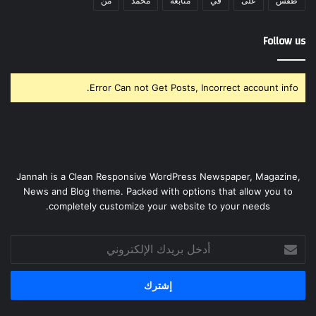
طقس
على
في
متابعة
محمد
من
Follow us
Error Can not Get Posts, Incorrect account info.
Jannah is a Clean Responsive WordPress Newspaper, Magazine,
News and Blog theme. Packed with options that allow you to
completely customize your website to your needs.
أدخل
بريدك
الإلكتروني