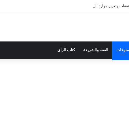
ات وتعزيز موارد الدولة يسِم إعداد ميزانية 2027
منوعات
الفقه والشريعة
كتاب الراى