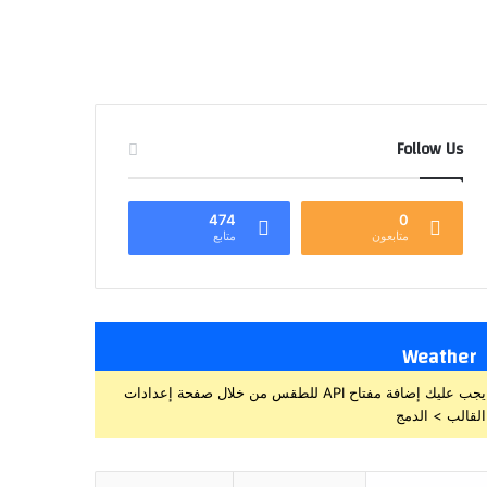
Follow Us
474
0
متابعون
متابع
Weather
يجب عليك إضافة مفتاح API للطقس من خلال صفحة إعدادات
القالب > الدمج