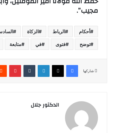
حفظ الله مولانا أمير المؤمنين، وأب
مجيب”.
أحكام
الرباط
الزكاة
الساد
توضح
فتوى
في
متابعة
فيسبوك
X
لينكدإن
بينتير
شاركها
الدكتور جلال