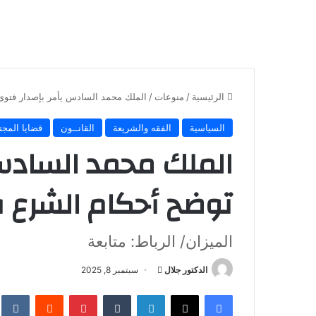
الرئيسية
/
منوعات
/
الملك محمد السادس يأمر بإصدار فتوى
السياسية
الفقه والشريعة
القانــون
قضايا المجت
الملك محمد السادس
توضح أحكام الشرع ف
الميزان/ الرباط: متابعة
أرسل
الدكتور جلال
سبتمبر 8, 2025
بريدا
فيسبوك
X
لينكدإن
بينتيريست
إلكترونيا