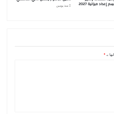
م إعداد ميزانية 2027
منذ يومين
يها بـ
*