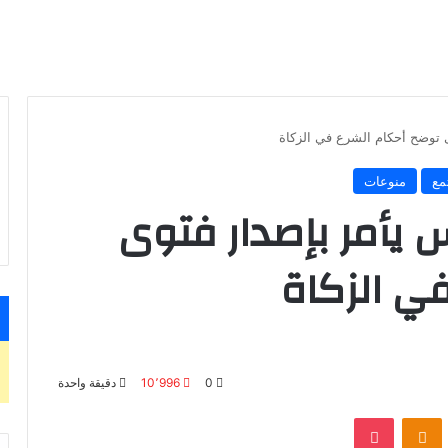
 توضح أحكام الشرع في الزكاة
مع
منوعات
 يأمر بإصدار فتوى
ي الزكاة
0
10٬996
دقيقة واحدة
بوكيت
Odnoklassniki