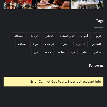
Tags
(ومع)
أحوال
الدار البيضاء
الدكتور
الرباط
الصحافة
الطقس
المغرب
الميزان
توقعات
جولة
صحافة
طقس
على
في
متابعة
محمد
من
Follow us
Error Can not Get Posts, Incorrect account info.