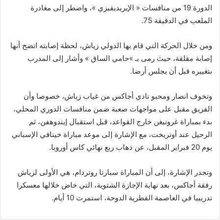
الدورة 19 من منافسات « الإيريديفيزي »، واضطر إلى مغادرة
الملعب في الدقيقة 75.
ومن خلال الحركة التي قام بها الدولي زياش، لحظة إصابته اتضح أنها
إصابة مقلقة، حيث رمى بـ »حامي الساق » وأشار إلى المدرب
بتغييره قبل أن يجلس أرضا.
وتخوف انصار ومحبو نادي أجاكس من غياب زياش، خصوصا وأن
الفريق مقبل على مواجهات صعبة ضمن منافسات الدوري المحلي،
بدء بمباراة غرونيغن خارج القواعد، قبل استقبال إيندوهفن، ثم
الرحيل عند أوتريخت، مع الإشارة إلى موعد مباراة خيتافي الإسباني
يوم 20 فبراير المقبل، عن ذهاب ربع نهائي كاس أوروبا.
وتجدر الإشارة، إلى أن المباراة سبارتا روتردام، هي الأولى لزياش
رفقة أجاكس، بعد نهاية الإجازة الشتوية، التي خاض خلالها معسكرا
تدريبيا في العاصمة القطرية الدوحة، استمرت 10 أيام.