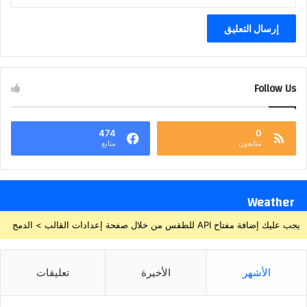
Follow Us
474
0
متابعون
متابع
Weather
يجب عليك إضافة مفتاح API للطقس من خلال صفحة إعدادات القالب > الدمج
الأشهر
الأخيرة
تعليقات