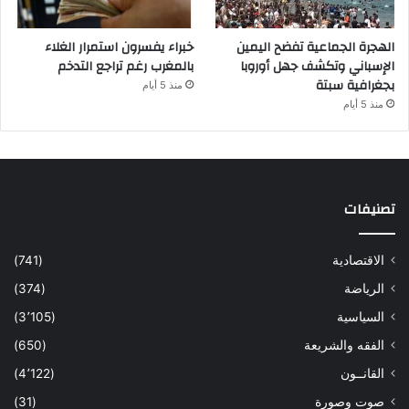
الهجرة الجماعية تفضح اليمين
خبراء يفسرون استمرار الغلاء
الإسباني وتكشف جهل أوروبا
بالمغرب رغم تراجع التدخم
بجغرافية سبتة
منذ 5 أيام
منذ 5 أيام
تصنيفات
الاقتصادية
(741)
الرياضة
(374)
السياسية
(3٬105)
الفقه والشريعة
(650)
القانــون
(4٬122)
صوت وصورة
(31)