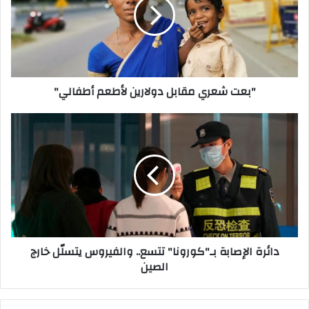
"بعت شعري مقابل دولارين لأطعم أطفالي"
دائرة الإصابة بـ"كورونا" تتسع.. والفيروس يتسلّل خارج
الصين