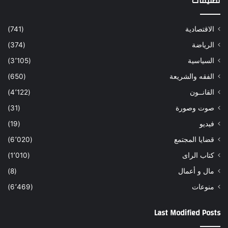
تصنيفات
الاقتصادية
(741)
الرياضة
(374)
السياسية
(3٬105)
الفقه والشريعة
(650)
القانــون
(4٬122)
صوت وصورة
(31)
فيديو
(19)
قضايا المجتمع
(6٬020)
كتاب الراى
(1٬010)
مال و أعمال
(8)
منوعات
(6٬469)
Last Modified Posts