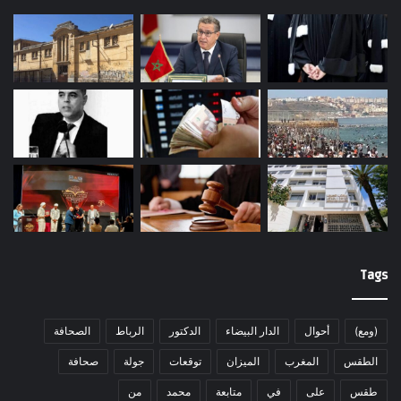
Tags
(ومع)
أحوال
الدار البيضاء
الدكتور
الرباط
الصحافة
الطقس
المغرب
الميزان
توقعات
جولة
صحافة
طقس
على
في
متابعة
محمد
من