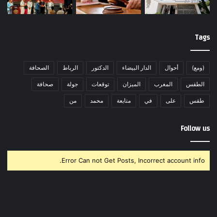
Tags
(ومع)
أحوال
الدار البيضاء
الدكتور
الرباط
الصحافة
الطقس
المغرب
الميزان
توقعات
جولة
صحافة
طقس
على
في
متابعة
محمد
من
Follow us
Error Can not Get Posts, Incorrect account info.