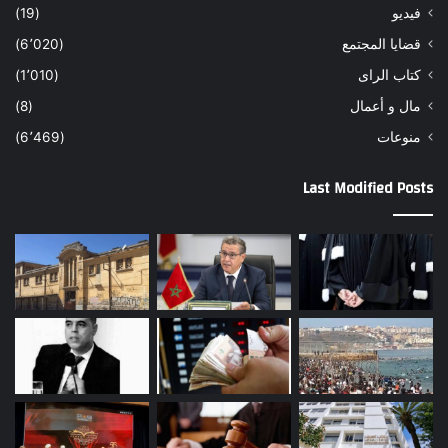
فيديو
(19)
قضايا المجتمع
(6٬020)
كتاب الراى
(1٬010)
مال و أعمال
(8)
منوعات
(6٬469)
Last Modified Posts