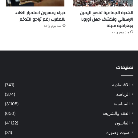
الهجرة الجماعية تفضح اليمين
خبراء يفسرون استمرار الغلاء
الإسباني وتكشف جهل أوروبا
بالمغرب رغم تراجع التدخم
بجغرافية سبتة
منذ يوم واحد
منذ يوم واحد
تصنيفات
الاقتصادية
(741)
الرياضة
(374)
السياسية
(3٬105)
الفقه والشريعة
(650)
القانــون
(4٬122)
صوت وصورة
(31)