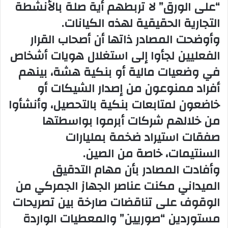
“على الورق” لا تربطهم أية صلة بالأنشطة
التجارية الحقيقية لهذه الكيانات.
وأوضحت المصادر ذاتها أن أصحاب القرار
الفعليين لجأوا إلى استغلال هويات أشخاص
في وضعيات مالية أو بنكية هشة، بينهم
أفراد ممنوعون من إصدار الشيكات أو
خاضعون لمتابعات بنكية بالتحصيل، وأنشأوا
من خلالهم شركات أبرموا بواسطتها
صفقات استيراد ضخمة بمليارات
السنتيمات، خاصة من الصين.
وأفادت المصادر بأن مهام التدقيق
الميداني مكنت عناصر الجهاز الجمركي من
الوقوف على تناقضات صارخة بين تصريحات
مستوردين “صوريين” والمعطيات الواردة