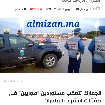
الميزان/ الرباط: متابعة
أرسل
الدكتور جلال
يونيو 8, 2026
0
10٬995
2 دقائق
بريدا
إلكترونيا
almizan.ma
الجمارك تتعقب مستوردين “صوريين” في
صفقات استيراد بالمليارات