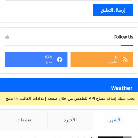
Follow Us
474
0
متابعون
متابع
Weather
يجب عليك إضافة مفتاح API للطقس من خلال صفحة إعدادات القالب > الدمج
الأشهر
الأخيرة
تعليقات