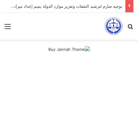
توجيه صارم لترشيد النفقات وتعزيز موارد الدولة يسِم إعداد ميزانية 2027
بحث عن
الق