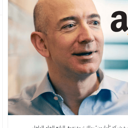
ركة “أمازون” يملك ثروة تفوق الناتج الخام الداخلي