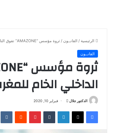
الرئيسية
/
القانــون
/
ثروة مؤسس “AMAZONE” تفوق الناتج الداخلي الخام للمغرب
القانــون
الداخلي الخام للمغر
أرسل
الدكتور جلال
فبراير 10, 2020
بريدا
فيسبوك
X
لينكدإن
بينتيريست
إلكترونيا