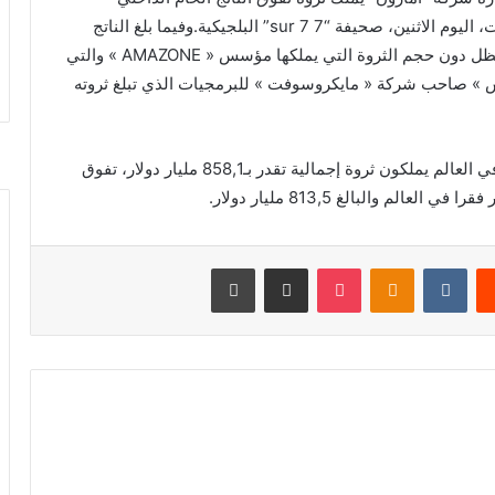
للمغرب، وفق تقديرات صندوق النقد الدولي، كما أوردت، اليوم الاثنين، صحيفة “7 sur 7” البلجيكية.وفيما بلغ الناتج
الخام الداخلي للمغرب (PIB) 119,04 مليار دولار فإنه يظل دون حجم الثروة التي يملكها مؤسس « AMAZONE » والتي
يل غيتس » صاحب شركة « مايكروسوفت » للبرمجيات الذي تبلغ ثروته
في المقابل، أفادت الصحيفة بأن أغنى 10 مليارديرات في العالم يملكون ثروة إجمالية تقدر بـ858,1 مليار دولار، تفوق
يست
بوكيت
Odnoklassniki
مشاركة عبر البريد
طباعة