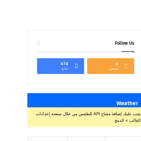
Follow Us
474
0
متابعون
متابع
Weather
يجب عليك إضافة مفتاح API للطقس من خلال صفحة إعدادات
القالب > الدمج