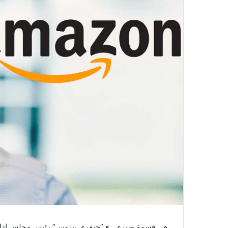
هي قسمة ضيزى.. فـ”جيفري بيزوس” رئيس مجلس إدارة ش