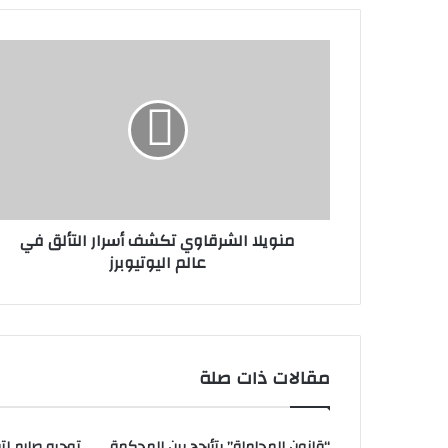
منويلا الشرقاوي تكشف أسرار التألق في
عالم اليوتيوبرز
مقالات ذات صلة
“قانون المحاماة” يتأرجح بين المحكمة
توجيه صارم لتر