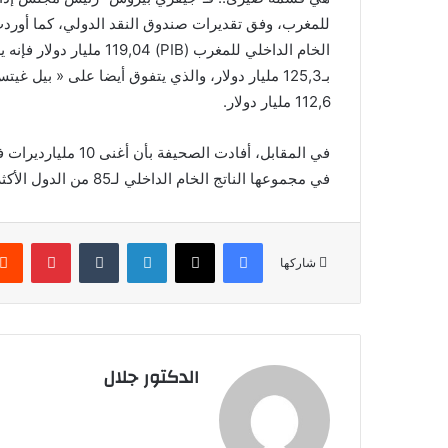
بـ125,3 مليار دولار، والذي يتفوق أيضا على « ب
112,6 مليار دولار.
في مجموعها الناتج الخام الداخلي لـ85 من الدول الأكثر فقرا في العالم والبالغ 813,5 مليار دولار.
فيسبوك
X
لينكدإن
بينتير
شاركها
الدكتور جلال