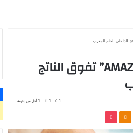
ثروة مؤسس “AMAZONE” تفوق الناتج
ب
0
11
أقل من دقيقة
بوكيت
Odnoklassniki