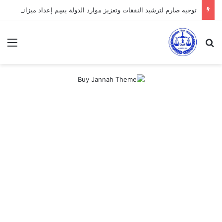
توجيه صارم لترشيد النفقات وتعزيز موارد الدولة يسِم إعداد ميزانية 2027
بحث عن
الق