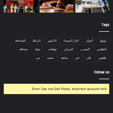
Tags
(ومع)
أحوال
الدار البيضاء
الدكتور
الرباط
الصحافة
الطقس
المغرب
الميزان
توقعات
جولة
صحافة
طقس
على
في
متابعة
محمد
من
Follow us
Error Can not Get Posts, Incorrect account info.