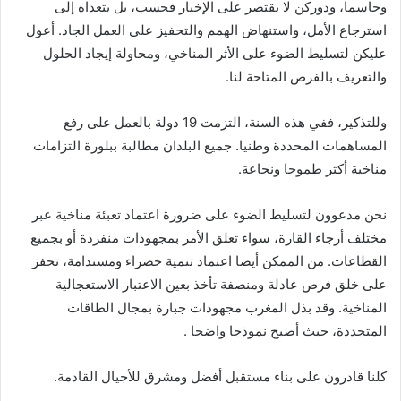
وحاسما، ودوركن لا يقتصر على الإخبار فحسب، بل يتعداه إلى
استرجاع الأمل، واستنهاض الهمم والتحفيز على العمل الجاد. أعول
عليكن لتسليط الضوء على الأثر المناخي، ومحاولة إيجاد الحلول
والتعريف بالفرص المتاحة لنا.
وللتذكير، ففي هذه السنة، التزمت 19 دولة بالعمل على رفع
المساهمات المحددة وطنيا. جميع البلدان مطالبة ببلورة التزامات
مناخية أكثر طموحا ونجاعة.
نحن مدعوون لتسليط الضوء على ضرورة اعتماد تعبئة مناخية عبر
مختلف أرجاء القارة، سواء تعلق الأمر بمجهودات منفردة أو بجميع
القطاعات. من الممكن أيضا اعتماد تنمية خضراء ومستدامة، تحفز
على خلق فرص عادلة ومنصفة تأخذ بعين الاعتبار الاستعجالية
المناخية. وقد بذل المغرب مجهودات جبارة بمجال الطاقات
المتجددة، حيث أصبح نموذجا واضحا .
كلنا قادرون على بناء مستقبل أفضل ومشرق للأجيال القادمة.