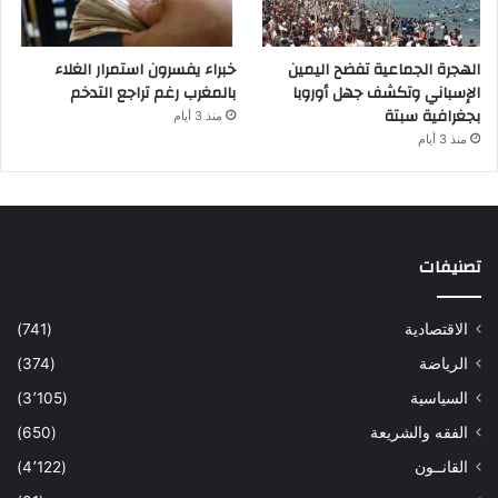
الهجرة الجماعية تفضح اليمين
خبراء يفسرون استمرار الغلاء
الإسباني وتكشف جهل أوروبا
بالمغرب رغم تراجع التدخم
بجغرافية سبتة
منذ 3 أيام
منذ 3 أيام
تصنيفات
الاقتصادية
(741)
الرياضة
(374)
السياسية
(3٬105)
الفقه والشريعة
(650)
القانــون
(4٬122)