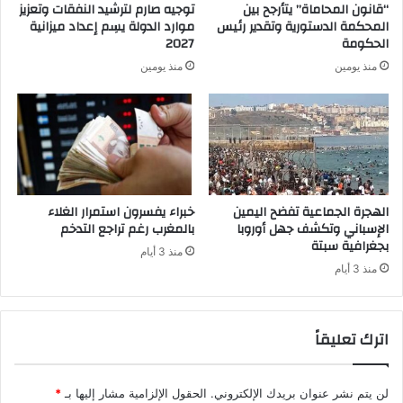
“قانون المحاماة” يتأرجح بين
توجيه صارم لترشيد النفقات وتعزيز
المحكمة الدستورية وتقدير رئيس
موارد الدولة يسِم إعداد ميزانية
الحكومة
2027
منذ يومين
منذ يومين
الهجرة الجماعية تفضح اليمين
خبراء يفسرون استمرار الغلاء
الإسباني وتكشف جهل أوروبا
بالمغرب رغم تراجع التدخم
بجغرافية سبتة
منذ 3 أيام
منذ 3 أيام
اترك تعليقاً
لن يتم نشر عنوان بريدك الإلكتروني.
الحقول الإلزامية مشار إليها بـ
*