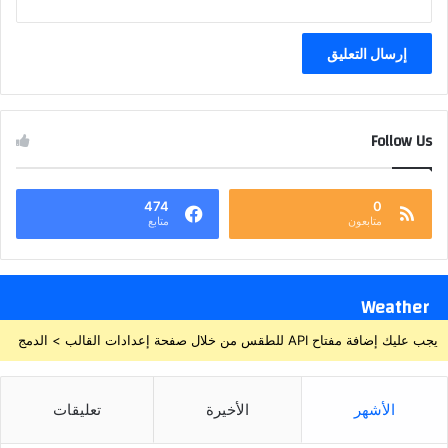
Follow Us
474
0
متابعون
متابع
Weather
يجب عليك إضافة مفتاح API للطقس من خلال صفحة إعدادات القالب > الدمج
الأشهر
الأخيرة
تعليقات