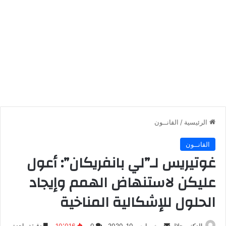
الرئيسية
/
القانــون
القانــون
غوتيريس لـ”لي بانفريكان”: أعول
عليكن لاستنهاض الهمم وإيجاد
الحلول للإشكالية المناخية
أرسل
الدكتور جلال
مارس 10, 2020
0
10٬016
دقيقة واحدة