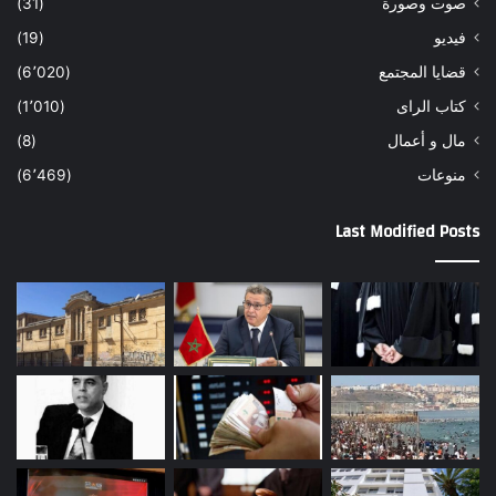
صوت وصورة
(31)
فيديو
(19)
قضايا المجتمع
(6٬020)
كتاب الراى
(1٬010)
مال و أعمال
(8)
منوعات
(6٬469)
Last Modified Posts