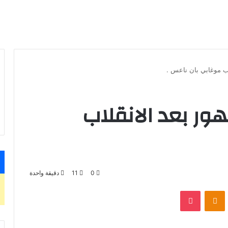
اب موغابي بان ناعس .
ور بعد الانقلاب
0
11
دقيقة واحدة
بوكيت
Odnoklassniki