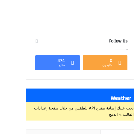
Follow Us
474
0
متابعون
متابع
Weather
يجب عليك إضافة مفتاح API للطقس من خلال صفحة إعدادات
القالب > الدمج