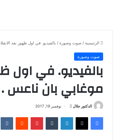
الرئيسية
/
صوت وصورة
/
بالفيديو. في اول ظهور بعد الانقل
صوت وصورة
بالفيديو. في اول ظه
موغابي بان ناعس .
أرسل
الدكتور جلال
نوفمبر 19, 2017
بريدا
فيسبوك
X
لينكدإن
بينتيريست
إلكترونيا