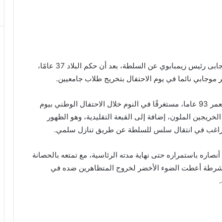
في الوقت الذي تجري فيه مفاوضات لتنازل روبرت موجابى رئيس زيمبابوي عن السلطة، بعد أن حكم البلاد 37 عامًا،
موجابي نائما في يوم الاحتفال بتخريج طلاب جامعيين.
وأظهر مقطع فيديو وصورٌ، الرئيس موجابي البالغ من العمر 93 عاما، مستغرقًا في النوم خلال الاحتفال الوطني بيوم
ريجين الملون، إضافة إلى القبعة التقليدية، وهو الظهور
 الراغب في انتقال سلس للسلطة عن طريق تنازل سلمي.
نصاره باستمراره حتى نهاية مدته الرئاسية، مع تمتعه بالحصانة
أن الشرطة أعطت الضوء الأخضر لخروج المتظاهرين ضده في