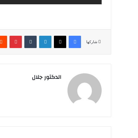
فيسبوك
X
لينكدإن
بينتير
شاركها
الدكتور جلال