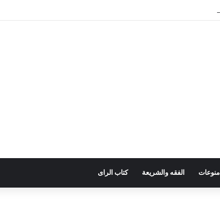
ات وتعزيز موارد الدولة يسِم إعداد ميزانية 2027
منوعات
الفقه والشريعة
كتاب الراى