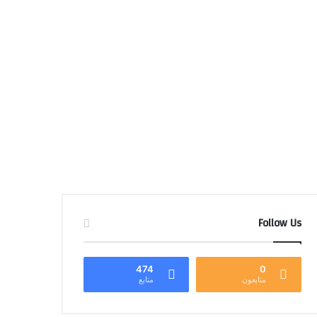
Follow Us
474
0
متابعون
متابع