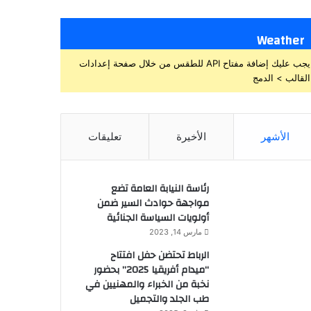
Weather
يجب عليك إضافة مفتاح API للطقس من خلال صفحة إعدادات
القالب > الدمج
الأشهر
الأخيرة
تعليقات
رئاسة النيابة العامة تضع
مواجهة حوادث السير ضمن
أولويات السياسة الجنائية
مارس 14, 2023
الرباط تحتضن حفل افتتاح
“ميدام أفريقيا 2025” بحضور
نخبة من الخبراء والمهنيين في
طب الجلد والتجميل