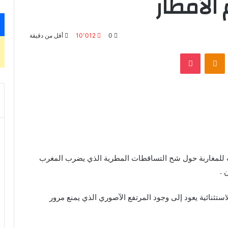
الأمطار
0
10٬012
أقل من دقيقة
بوكيت
Odnoklassniki
ت للمغاربة حول شح التساقطات المطرية الذي يضرب المغرب
 .
تثنائية يعود إلى وجود المرتفع الآصوري الذي يمنع مرور