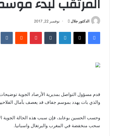
المرتقب لبدء موسم 
أرسل
الدكتور جلال
نوفمبر 22, 2017
بريدا
فيسبوك
X
لينكدإن
بينتيريست
إلكترونيا
قدم مسؤول التواصل بمديرية الأرصاد الجوية توضيحا
والذي بات يهدد بموسم جفاف قد يعصف بآمال الفلاحين
وحسب الحسين بوعابد، فإن سبب هذه الحالة الجوية الاس
سحب منخفضة في المغرب والبرتغال واسبانيا.