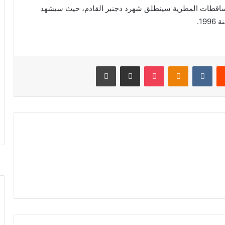
ساقطات المطرية سينطلق شهرد دجنبر القادم، حيث سيشهد
1.
يست
بوكيت
Odnoklassniki
مشاركة عبر البريد
طباعة