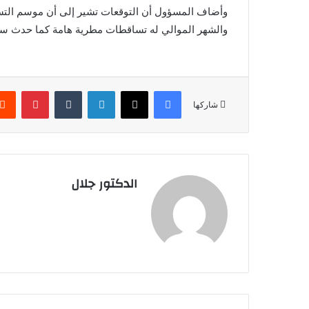
وأضاف المسؤول أن التوقعات تشير إلى أن موسم الت
والشهر الموالي له تساقطات مطرية هامة كما حدث سنة 996
فيسبوك
X
لينكدإن
بينتير
شاركها
الدكتور جلال