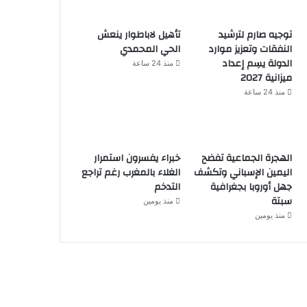
توجيه صارم لترشيد
تأهيل لاباطوار ينعش
النفقات وتعزيز موارد
الحي المحمدي
الدولة يسِم إعداد
منذ 24 ساعة
ميزانية 2027
منذ 24 ساعة
الهجرة الجماعية تفضح
خبراء يفسرون استمرار
اليمين الإسباني وتكشف
الغلاء بالمغرب رغم تراجع
جهل أوروبا بجغرافية
التدخم
سبتة
منذ يومين
منذ يومين