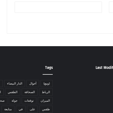
Tags
Last Modif
(ومع)
أحوال
الدار البيضاء
الرباط
الصحافة
الطقس
ا
الميزان
توقعات
جولة
صحا
طقس
على
في
متابعة