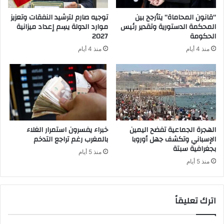
“قانون المحاماة” يتأرجح بين
توجيه صارم لترشيد النفقات وتعزيز
المحكمة الدستورية وتقدير رئيس
موارد الدولة يسِم إعداد ميزانية
الحكومة
2027
منذ 4 أيام
منذ 4 أيام
الهجرة الجماعية تفضح اليمين
خبراء يفسرون استمرار الغلاء
الإسباني وتكشف جهل أوروبا
بالمغرب رغم تراجع التدخم
بجغرافية سبتة
منذ 5 أيام
منذ 5 أيام
اترك تعليقاً