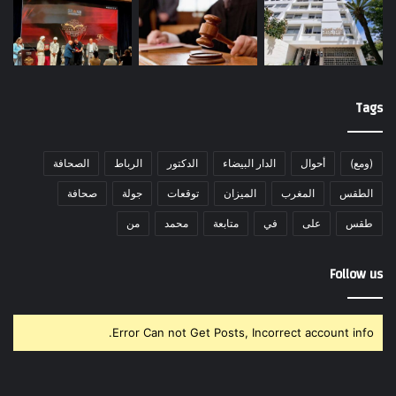
Tags
(ومع)
أحوال
الدار البيضاء
الدكتور
الرباط
الصحافة
الطقس
المغرب
الميزان
توقعات
جولة
صحافة
طقس
على
في
متابعة
محمد
من
Follow us
Error Can not Get Posts, Incorrect account info.