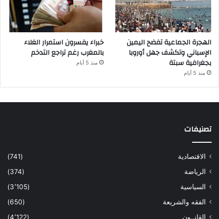
الهجرة الجماعية تفضح اليمين
خبراء يفسرون استمرار الغلاء
الإسباني وتكشف جهل أوروبا
بالمغرب رغم تراجع التدخم
بجغرافية سبتة
منذ 5 أيام
منذ 5 أيام
تصنيفات
الاقتصادية
(741)
الرياضة
(374)
السياسية
(3٬105)
الفقه والشريعة
(650)
القانــون
(4٬122)