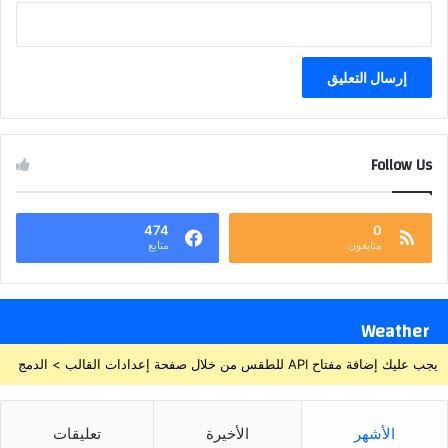
Follow Us
474
0
متابعون
متابع
Weather
يجب عليك إضافة مفتاح API للطقس من خلال صفحة إعدادات القالب > الدمج
الأشهر
الأخيرة
تعليقات