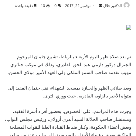
أرسل
الدكتور جلال
نوفمبر 22, 2017
0
10
دقيقة واحدة
بريدا
إلكترونيا
تم بعد صلاة ظهر اليوم الأربعاء بالرباط، تشييع جثمان المرحوم
الجنرال دوكور دارمي عبد الحق القادري، وذلك في موكب جنائزي
مهيب تقدمه صاحب السمو الملكي ولي العهد الأمير مولاي الحسن.
وبعد صلاتي الظهر والجنازة بمسجد الشهداء، نقل جثمان الفقيد إلى
مثواه الأخير بالزاوية القادرية، حيث ووري الثرى.
وجرت هذه المراسم، على الخصوص، بحضور أفراد أسرة الفقيد،
ومستشار صاحب الجلالة السيد أندري أزولاي، ورئيس مجلس النواب،
وبعض أعضاء الحكومة، وكبار ضباط القيادة العليا للقوات المسلحة
الملكية، وبعض رؤساء الأحزاب السياسية، إلى جانب عدد من سامي