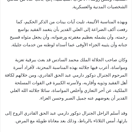
الشخصيات المدنية والعسكرية.
وبهذه المناسبة الأليمة، تليت آيات بينات من الذكر الحكيم، كما
رفعت أكف الضراعة إلى العلي القدير بأن يتغمد الفقيد بواسع
رحمته، وأن يشمله بعظيم مغفرته ورضوانه، وأن يجعل مثواه فسيح
جنانه وأن يثيبه الجزاء الأوفى عما أسداه لوطنه من خدمات جليلة.
وكان صاحب الجلالة الملك محمد السادس قد بعث ببرقية تعزية
ومواساة، أعرب فيها جلالته بهذه المناسبة المحزنة، لأفراد أسرة
المرحوم الجنرال دوكور دارمي عبد الحق القادري، ومن خلالهم لكافة
أهل الفقيد وذويه وأقاربه، ولأسرته الكبيرة في القوات المسلحة
الملكية، عن أحر التعازي وأخلص المواساة، سائلا جلالته الله العلي
القدير أن يعوضهم عنه جميل الصبر وحسن العزاء.
وقد أسلم الراحل الجنرال دوكور دارمي عبد الحق القادري الروح إلى
بارئها، أمس الثلاثاء بالرباط، وذلك بعد معاناة طويلة مع المرض.