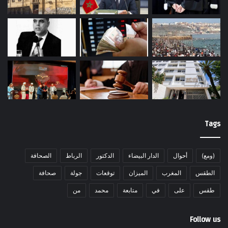
Tags
(ومع)
أحوال
الدار البيضاء
الدكتور
الرباط
الصحافة
الطقس
المغرب
الميزان
توقعات
جولة
صحافة
طقس
على
في
متابعة
محمد
من
Follow us