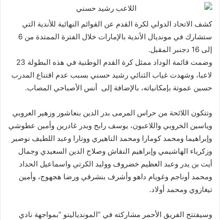
كشف الاتحاد الدولي لكرة القدم عن القوائم النهائية للأندية التي
ستشارك في مونديال الأندية بالإمارات خلال الفترة الممتدة من 6
إلى 16 دجنبر المقبل.
وضمت قائمة الوداد ممثل كرة القدم الوطنية في هذه البطولة 23
لاعبا، وشهدت غياب الثنائي رشيد حسني بسبب عدم اقتناع المدرب
حسين عموتة بإمكانياته، بالإضافة إلى أنس الأصباحي المصاب.
وتتكون اللائحة من حراس المرمى بدر الدين بنعاشور وزهير العروبي
وياسين الخروبي واللاعبون، يوسف رابح وبدر غادرين وأمين عطوشي
وإبراهيما ومحمد كومارا ومحمد الناهيري ووتارا وعبد اللطيف نوصير
وزكرياء الهاشيمي وإبراهيم النقاش وصلاح الدين السعيدي وجمال
أيت بن يدر وعبد العظيم خضروف ووليد الكرتي واسماعيل الحداد
ومحمد أوناجم وغويام داهو وأشرف بنشرقي ورضا هجهوج، وأمين
تيغازوي ومحمد أولاد.
وسيفتتح الفريق الأحمر مشاركته في “الموندياليتو “بمواجهة نادي