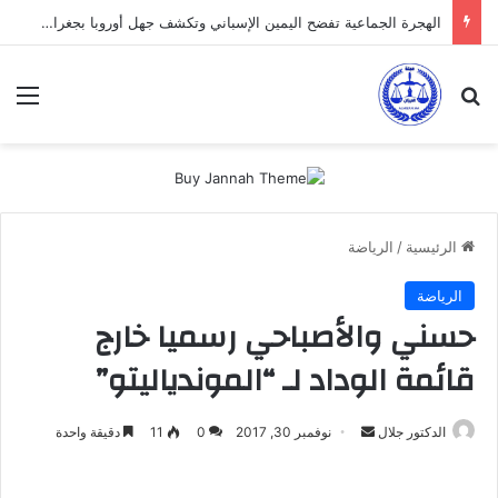
الهجرة الجماعية تفضح اليمين الإسباني وتكشف جهل أوروبا بجغرافية سبتة
بحث عن
الق
الرئيسية
/
الرياضة
الرياضة
حسني والأصباحي رسميا خارج
قائمة الوداد لـ “الموندياليتو”
أرسل
الدكتور جلال
نوفمبر 30, 2017
0
11
دقيقة واحدة
بريدا
إلكترونيا