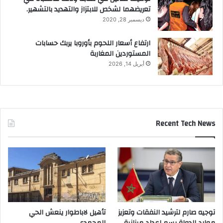
تعريضهما لشخص للابتزاز والتهديد بالتشهير.
ديسمبر 28, 2020
ارتفاع أسعار اللحوم بأوروبا يربك حسابات
المستوردين المغاربة
أبريل 14, 2026
Recent Tech News
توجيه صارم لترشيد النفقات وتعزيز
تأهيل لاباطوار ينعش الحي
موارد الدولة يسِم إعداد ميزانية
المحمدي