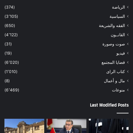
الرياضة
(374)
السياسية
(3٬105)
الفقه والشريعة
(650)
القانــون
(4٬122)
صوت وصورة
(31)
فيديو
(19)
قضايا المجتمع
(6٬020)
كتاب الراى
(1٬010)
مال و أعمال
(8)
منوعات
(6٬469)
Last Modified Posts