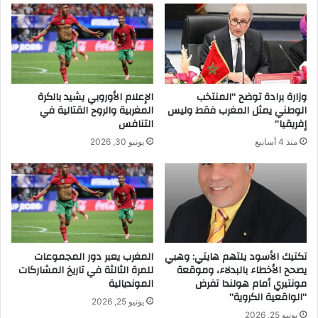
وزارة برادة توضح “المنتخب
الإعلام الأوروبي يشيد بالكرة
الوطني يمثل المغرب فقط وليس
المغربية والروح القتالية في
إفريقيا”
التنافس
منذ 4 أسابيع
يونيو 30, 2026
تكتيك الأسود يلتهم هايتي: وهبي
المغرب يعبر دور المجموعات
يصحح الأخطاء بالبدلاء، وموقعة
للمرة الثالثة في تاريخ المشاركات
مونتيري أمام هولندا تفرض
المونديالية
“الواقعية الكروية”
يونيو 25, 2026
يونيو 25, 2026