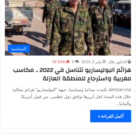
السياسية
الدكتور جلال
يناير 2, 2023
0
10٬034
هزائم البوليساريو تتناسل في 2022 .. مكاسب
مغربية واسترجاع للمنطقة العازلة‬
almizan.ma تكبدت ميدانيا وسياسيا، جبهة “البوليساريو” هزائم متتالية
خلال هذه السنة؛ لعل أبرزها توافق دول عظمى، من قبيل أمريكا
وألمانيا…
أكمل القراءة »