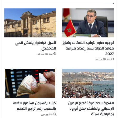
توجيه صارم لترشيد النفقات وتعزيز
تأهيل لاباطوار ينعش الحي
موارد الدولة يسِم إعداد ميزانية
المحمدي
2027
منذ 18 ساعة
منذ 18 ساعة
الهجرة الجماعية تفضح اليمين
خبراء يفسرون استمرار الغلاء
الإسباني وتكشف جهل أوروبا
بالمغرب رغم تراجع التدخم
بجغرافية سبتة
منذ يومين