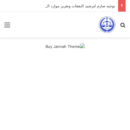
توجيه صارم لترشيد النفقات وتعزيز موارد الدولة يسِم إعداد ميزانية 2027
بحث عن
الق