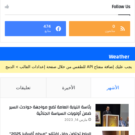
Follow Us
474
0
متابعون
متابع
Weather
يجب عليك إضافة مفتاح API للطقس من خلال صفحة إعدادات القالب > الدمج
الأشهر
الأخيرة
تعليقات
رئاسة النيابة العامة تضع مواجهة حوادث السير
ضمن أولويات السياسة الجنائية
مارس 14, 2023
الرباط تحتضن حفل افتتاح “ميدام أفريقيا 2025”