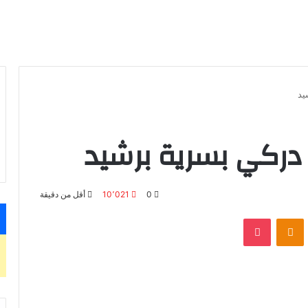
يد
دركي بسرية برشيد
0
10٬021
أقل من دقيقة
بوكيت
Odnoklassniki