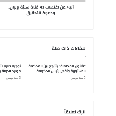
أنباء عن اغتصاب 41 فتاة سنيّة بإيران..
ودعوة للتحقيق
مقالات ذات صلة
“قانون المحاماة” يتأرجح بين المحكمة
توجيه صارم لتر
الدستورية وتقدير رئيس الحكومة
موارد الدولة يسِ
منذ يومين
منذ يومين
اترك تعليقاً