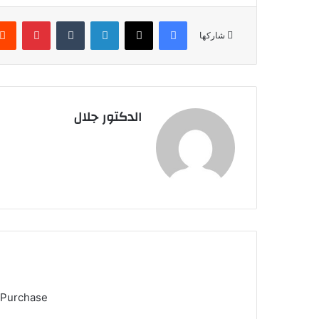
فيسبوك
X
لينكدإن
بينتير
شاركها
الدكتور جلال
 Purchase