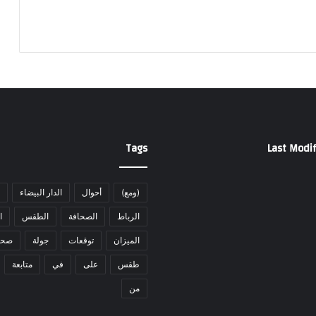
Tags
Last Modif
(ومع)
أحوال
الدار البيضاء
الرباط
الصحافة
الطقس
ا
الميزان
توقعات
جولة
صحا
طقس
على
في
متابعة
من