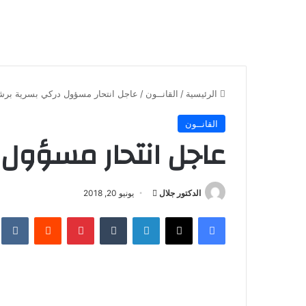
الرئيسية
/
القانــون
/
عاجل انتحار مسؤول دركي بسرية برش
القانــون
عاجل انتحار مسؤول 
أرسل
الدكتور جلال
يونيو 20, 2018
بريدا
فيسبوك
X
لينكدإن
بينتيريست
إلكترونيا