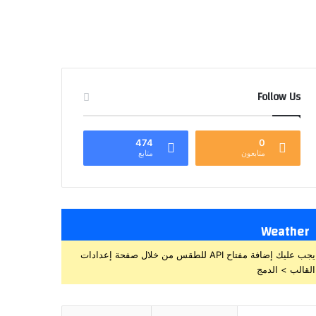
Follow Us
474
0
متابعون
متابع
Weather
يجب عليك إضافة مفتاح API للطقس من خلال صفحة إعدادات
القالب > الدمج