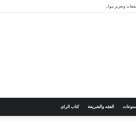
ات وتعزيز موارد الدولة يسِم إعداد ميزانية 2027
منوعات
الفقه والشريعة
كتاب الراى