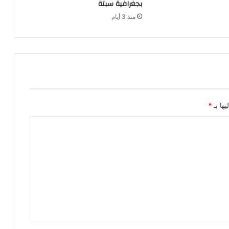
بجغرافية سبتة
منذ 3 أيام
يها بـ
*