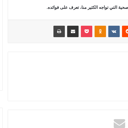
حية التي تواجه الكثير منا، تعرف على فوائده.
ريست
بوكيت
Odnoklassniki
مشاركة عبر البريد
طباعة