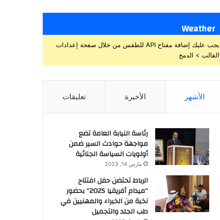
Weather
يجب عليك إضافة مفتاح API للطقس من خلال صفحة إعدادات
القالب > الدمج
الأشهر
الأخيرة
تعليقات
رئاسة النيابة العامة تضع
مواجهة حوادث السير ضمن
أولويات السياسة الجنائية
مارس 14, 2023
الرباط تحتضن حفل افتتاح
“ميدام أفريقيا 2025” بحضور
نخبة من الخبراء والمهنيين في
طب الجلد والتجميل