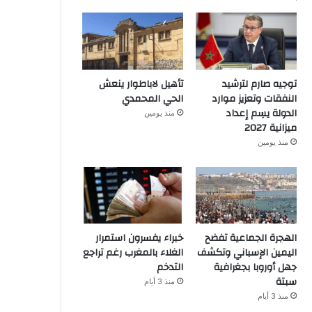
توجيه صارم لترشيد
تأهيل لاباطوار ينعش
النفقات وتعزيز موارد
الحي المحمدي
الدولة يسِم إعداد
منذ يومين
ميزانية 2027
منذ يومين
الهجرة الجماعية تفضح
خبراء يفسرون استمرار
اليمين الإسباني وتكشف
الغلاء بالمغرب رغم تراجع
جهل أوروبا بجغرافية
التدخم
سبتة
منذ 3 أيام
منذ 3 أيام