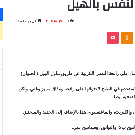
النفس بالهيل
0
10٬014
أقل من دقيقة
بوكيت
Odnoklassniki
ء على رائحة النفس الكريهة عن طريق تناول الهيل (الحبهان).
تُستخدم في الطبخ لاحتوائها على رائحة ومذاق مميز وغني. ولكن
الصحية أيضا.
 والكبريت، والماغنسيوم، هذا بالإضافة إلى الحديد والمنجنيز.
يتامين سى.