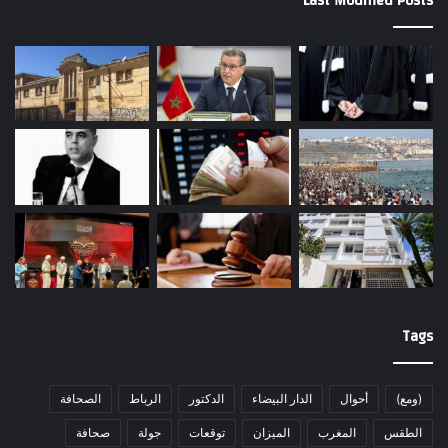
Last Modified Posts
Tags
(ومع)
أحوال
الدار البيضاء
الدكتور
الرباط
الصحافة
الطقس
المغرب
الميزان
توقعات
جولة
صحافة