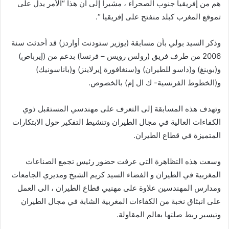
هم من إفريقيا جنوب الصحراء ، مشيرا إلى أن هذا “الأمر يدل على
تموقع المغرب كبلد منفتح على إفريقيا “.
وذكر السيد بولي بأن مسابقة (يوزير ستودنت أواردز) قد أحدثت سنة
2006 من طرف فريق (رولس رويس – فرنسا) بدعم من (إيرباص)
و(بوينغ) و(داسو للطيران) و(سنغافورة إيرلاينز) و(باناسونيك)
و(الخطوط الفرنسية- ك ال إم) بالخصوص.
وتهدف هذه المسابقة إلى التعرف على مهندسي المستقبل ذوي
الكفاءات العالية في مجال الطيران وتنشيط التفكير حول الابتكارات
المتميزة في قطاع الطيران.
وسعت هذه التظاهرة التي عرفت حضور رئيس تجمع الصناعات
المغربية في الطيران و الفضاء السيد كريم الشيخ ومديري الجامعات
ومدارس المهندسين علاوة على مهنيي قطاع الطيران ، الى العمل
على انبثاق نخبة من الكفاءات المغربية الشابة في مجال الطيران
وتيسير ربط صلتها بعالم المقاولة.