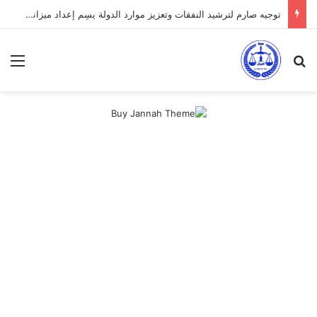
توجيه صارم لترشيد النفقات وتعزيز موارد الدولة يسِم إعداد ميزانية 2027
بحث عن
الق