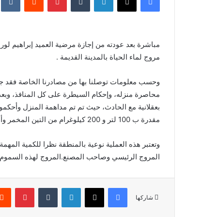
مباشرة بعد عودته من إجازة مرضية العميد إبراهيم لور
مروج لماء الحياة بالمدينة القديمة .
وحسب معلومات توصلنا بها من مصادرنا الخاصة فقد جا
محاصرة منزله، وإحكام السيطرة على كل المنافذ، وبعد أن
بعقلانية مع الحادث، حيث تم تم مداهمة المنزل وأحكمو
مقدرة ب 100 لتر و 200 كيلوغرام من التين المخمر وأنابيب وقنينات غاز .
وتعتبر هذه العملية نوعية بالمنطقة نظرا للكمية الم
المروج الرئيسي وصاحب المصنع.المروج لهذه السموم 
فيسبوك
X
لينكدإن
بينتير
شاركها