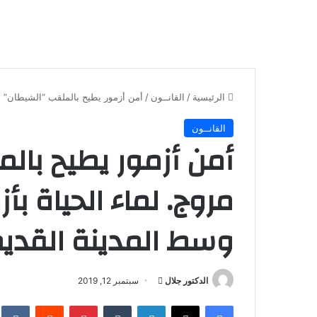
الرئيسية
/
القانــون
/
أمن أزمور يطيح بالملقب “الشيطان” أك
القانــون
أمن أزمور يطيح بالم
مروج. لماء الحياة ب
وسط المدينة القدي
أرسل
الدكتور جلال
سبتمبر 12, 2019
بريدا
فيسبوك
X
لينكدإن
بينتيريست
إلكترونيا