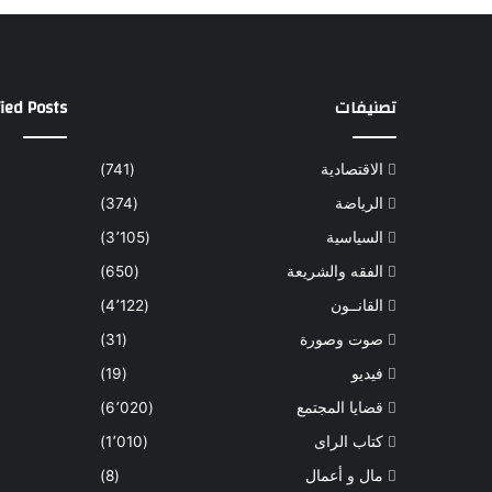
تصنيفات
ied Posts
الاقتصادية
(741)
الرياضة
(374)
السياسية
(3٬105)
الفقه والشريعة
(650)
القانــون
(4٬122)
صوت وصورة
(31)
فيديو
(19)
قضايا المجتمع
(6٬020)
كتاب الراى
(1٬010)
مال و أعمال
(8)