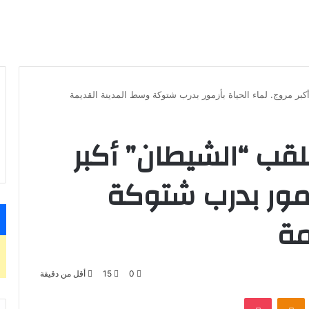
بر مروج. لماء الحياة بأزمور بدرب شتوكة وسط المدينة القديمة
لقب “الشيطان” أكبر
أزمور بدرب شتوكة
مة
0
15
أقل من دقيقة
بوكيت
Odnoklassniki