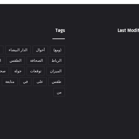
Tags
Last Modif
(ومع)
أحوال
الدار البيضاء
الرباط
الصحافة
الطقس
ا
الميزان
توقعات
جولة
صحا
طقس
على
في
متابعة
من