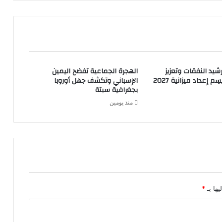
شيد النفقات وتعزيز
الهجرة الجماعية تفضح اليمين
م إعداد ميزانية 2027
الإسباني وتكشف جهل أوروبا
بجغرافية سبتة
منذ يومين
يها بـ
*