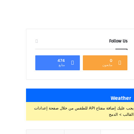
Follow Us
474
0
متابعون
متابع
Weather
يجب عليك إضافة مفتاح API للطقس من خلال صفحة إعدادات
القالب > الدمج