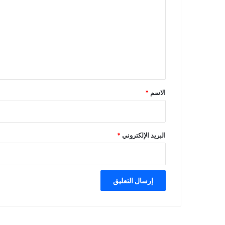
ت
ع
ل
ي
ق
*
الاسم
*
البريد الإلكتروني
*