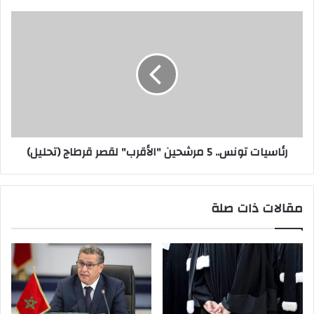
رئاسيات تونس.. 5 مرشحين "الأقرب" لقصر قرطاج (تحليل)
مقالات ذات صلة