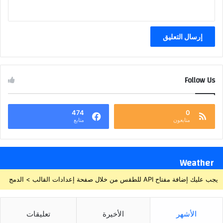
Follow Us
474
0
متابعون
متابع
Weather
يجب عليك إضافة مفتاح API للطقس من خلال صفحة إعدادات القالب > الدمج
الأشهر
الأخيرة
تعليقات