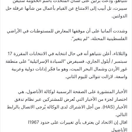
نتنياهو، ودعت برلين على لسان المتحدث باسم الحكومة ستيفن
سيبرت، تل أبيب إلى الامتناع عن القيام بأعمال من شأنها عرقلة حل
الدولتين.
وشددت ألمانيا على أن موقفها المعارض للمستوطنات في الأراضي
الفلسطينية المحتلة، “لم يتغير”.
والثلاثاء، أعلن نتنياهو أنه في حال انتخابه في الانتخابات المقررة 17
سبتمبر / أيلول الجاري، فسيفرض “السيادة الإسرائيلية” على منطقة
غور الأردن وشمال البحر الميت، وهو ما فجّر إدانات دولية وعربية
واسعة، لازالت تتوالى لليوم الثاني.
الأخبار المنشورة على الصفحة الرسمية لوكالة الأناضول، هي
اختصار لجزء من الأخبار التي تُعرض للمشتركين عبر نظام تدفق
الأخبار (HAS). من أجل الاشتراك لدى الوكالة يُرجى الاتصال بالرابط
التالي.
اقال إن الاتحاد لن يعترف بأي تغييرات على حدود 1967ا
الأناضول