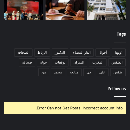
Tags
(ومع)
أحوال
الدار البيضاء
الدكتور
الرباط
الصحافة
الطقس
المغرب
الميزان
توقعات
جولة
صحافة
طقس
على
في
متابعة
محمد
من
Follow us
Error Can not Get Posts, Incorrect account info.