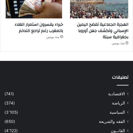
الهجرة الجماعية تفضح اليمين
خبراء يفسرون استمرار الغلاء
الإسباني وتكشف جهل أوروبا
بالمغرب رغم تراجع التدخم
بجغرافية سبتة
منذ يومين
منذ يومين
تصنيفات
الاقتصادية
(741)
الرياضة
(374)
السياسية
(3٬105)
الفقه والشريعة
(650)
القانــون
(4٬122)