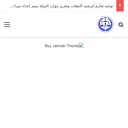
توجيه صارم لترشيد النفقات وتعزيز موارد الدولة يسِم إعداد ميزانية 2027
بحث عن
الق