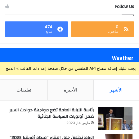
Follow Us
474
0
متابعون
متابع
Weather
يجب عليك إضافة مفتاح API للطقس من خلال صفحة إعدادات القالب > الدمج
الأشهر
الأخيرة
تعليقات
رئاسة النيابة العامة تضع مواجهة حوادث السير
ضمن أولويات السياسة الجنائية
مارس 14, 2023
الرباط تحتضن حفل افتتاح “ميدام أفريقيا 2025”