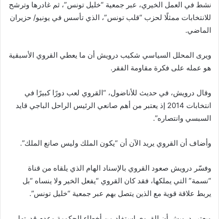
نشط في العمل الخيري، عبر جمعية “خليل تونس”، ثم غادرها وترشح
للانتخابات ممثلًا لحزب “قلب تونس”، الذي تأسس في يونيو/ حزيران
الماضي.
ويرى المحلل السياسي شكيب درويش أن ما يعطي القروي الأسبقية
هو عمله على فكرة مقاومة الفقر.
وقال درويش، في حديث للأناضول، “القروي لعب دورًا كبيرًا في
انتخابات 2014 إذ يعتبر من أهم صانعي الرئيس الراحل الباجي قايد
السبسي وانتصاره”.
وأضاف أن القروي يريد الآن أن “يكون الملك وليس صانع الملك”.
وفسّر درويش صعود القروي بالإسناد الهام الذي يلقاه من قناة
“نسمة” التي يملكها، فقد كان القروي “يفعل الخير ولا ينساه “بل
يربط علاقة قوية مع الذين يتصل بهم عبر جمعية “خليل تونس”.
ويعتبر درويش أن القروي استفاد من أخطاء الحكومة وعدم قدرتها