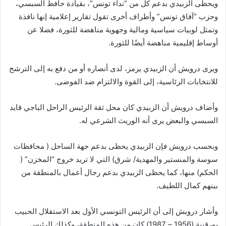
ويحظى الزبيدي بدعم كل من “نداء تونس”، بقيادة حافظ السبسي،
وحزب “آفاق تونس” وأطراف أخرى تقول تقارير إعلامية إنها نافذة
وتمثل لوبيات سياسية ومالية وجهوية مناهضة للثورة، فضلا عن
أوساط إقليمية مناهضة أيضًا للثورة.
ويرى درويش أن الزبيدي يرمز، لدى أنصاره أو من دفع به إلى الترشح
للانتخابات الرئاسية، إلى القوة والالتزام ضد الفوضى.
وأضاف درويش أن الزبيدي كان محل ثقة الرئيس الراحل الباجي قايد
السبسي والبعض يرى أنه الوريث الشرعي له.
وبحسب درويش فإن الزبيدي يحظى بدعم جهة الساحل ( محافظات
سوسة والمنستير والمهدية/ شرق) التي لا تريد خروج “المخزن” (
الحكم) منها، كما يحظى الزبيدي بدعم رجال أعمال بالمنطقة من
بينهم كمال اللطيف.
وأشار درويش إلى أن الرئيس التونسي الأول بعد الاستقلال الحبيب
بورقيبة (1956 – 1987) كان من هذه المنطقة، وكذلك الرئيس