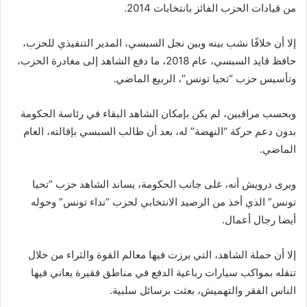
من قيادات الحزب الفائز بانتخابات 2014.
إلا أن خلافًا نشب بينه وبين نجل السبسي، المدير التنفيذي للحزب،
حافظ قايد السبسي، عام 2018، ما دفع الشاهد إلى مغادرة الحزب،
وتأسيس حزب “تحيا تونس”، الربيع الماضي.
وبحسب مراقبين، لم يكن بإمكان الشاهد البقاء في رئاسة الحكومة
بدون دعم حركة “النهضة” له، بعد أن طالب السبسي بإقالته، العام
الماضي.
ويرى درويش أنه، غلى جانب الحكومة، يساند الشاهد حزب “تحيا
تونس” الذي أخذ من الرصيد الانتخابي لحزب “نداء تونس” وحوله
أيضا رجال أعمال.
إلا أن حملة الشاهد، التي برزت فيها معالم القوة والثراء من خلال
تنقله بمواكب سيارات رباعية الدفع في مناطق فقيرة يعاني فيها
الناس الفقر والتهميش، بعثت برسائل سلبية.