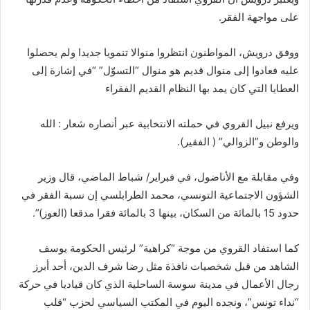
على مواجهة الفقر.
ووفق درويش، المواطنون انتظروا منوالا تنمويا جديدا ولم يحصلوا
عليه فعادوا إلى منوال قديم هو منوال “التسوّل” “في إشارة إلى
العطايا التي كان يمد بها النظام القديم الفقراء
ويرفع نبيل القروي في حملته الانتخابية عبر أنصاره شعار : الله
والوطن و”الزوالي” ( الفقير).
وفي مقابلة مع الأناضول، في فبراير/ شباط الماضي، قال وزير
الشؤون الاجتماعية التونسي، محمد الطرابلسي إن نسبة الفقر في
حدود 15 بالمائة من السكان، بينها 3 بالمائة فقرا مدقعا (العوز)”.
كما استفاد القروي من موجة “كراهية” لرئيس الحكومة يوسف
الشاهد من قبل شخصيات نافذة مثل رضا شرف الدين، أحد أبرز
رجال الأعمال في مدينة سوسة الساحلية الذي كان قياديا في حركة
“نداء تونس”، ونجده اليوم في المكتب السياسي لحزب “قلب