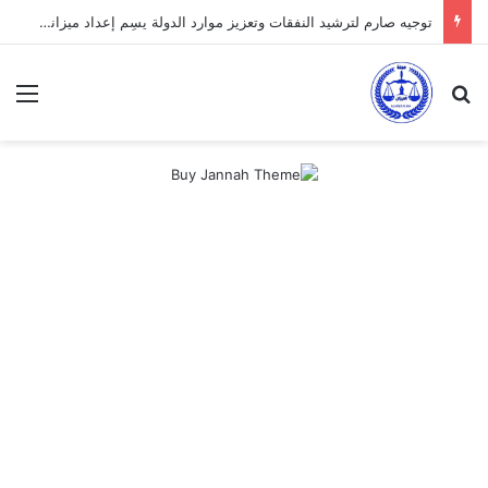
توجيه صارم لترشيد النفقات وتعزيز موارد الدولة يسِم إعداد ميزانية 2027
بحث عن
الق