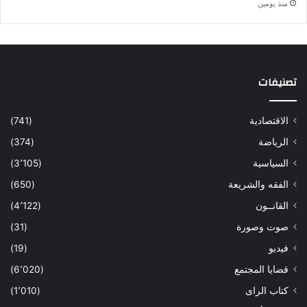
منذ يومين
تصنيفات
الاقتصادية
(741)
الرياضة
(374)
السياسية
(3٬105)
الفقه والشريعة
(650)
القانــون
(4٬122)
صوت وصورة
(31)
فيديو
(19)
قضايا المجتمع
(6٬020)
كتاب الراى
(1٬010)