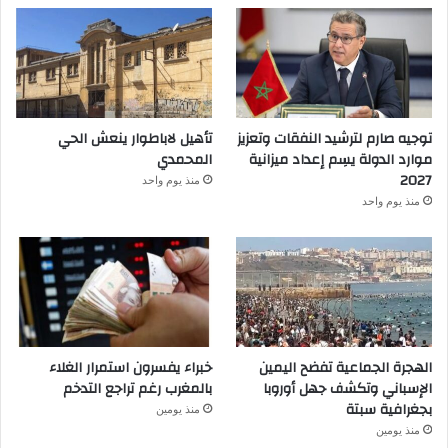
توجيه صارم لترشيد النفقات وتعزيز
تأهيل لاباطوار ينعش الحي
موارد الدولة يسِم إعداد ميزانية
المحمدي
2027
منذ يوم واحد
منذ يوم واحد
الهجرة الجماعية تفضح اليمين
خبراء يفسرون استمرار الغلاء
الإسباني وتكشف جهل أوروبا
بالمغرب رغم تراجع التدخم
بجغرافية سبتة
منذ يومين
منذ يومين