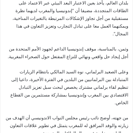
بلدان العالم، يأخذ بعين الاعتبار البعد البيئي عبر الاعتماد على
الطاقات المتجددة، مضيفا أن “إندونيسيا والمغرب لديهما نظرة
مستقبلية من أجل تجاوز الإشكالات المرتبطة بالتغيرات المناخية،
ويمكنهما العمل معا على تبادل التجارب وتعزيز التعاون في هذا
المجال”.
وثمن، بالمناسبة، موقف إندونيسيا الداعم لجهود الأمم المتحدة من
أجل إيجاد حل واقعي ونهائي للنزاع المفتعل حول الصحراء المغربية.
وعلى الصعيد البرلماني، نوه السيد المالكي بانتظام الزيارات
المتبادلة بين البرلمانيين من البلدين في الفترة الأخيرة، داعيا إلى
تنظيم لقاء برلماني مشترك يخصص لبحث سبل تعزيز التبادل
الاقتصادي بين المغرب وإندونيسيا بمشاركة مستثمرين من القطاع
الخاص.
من جهته، أوضح نائب رئيس مجلس النواب الاندونيسي أن الهدف من
زيارته والوفد المرافق له للمغرب يتمثل في تطوير علاقات التعاون