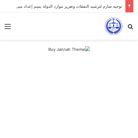
توجيه صارم لترشيد النفقات وتعزيز موارد الدولة يسِم إعداد ميزانية 2027
بحث عن
الق