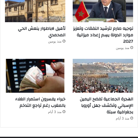
توجيه صارم لترشيد النفقات وتعزيز
تأهيل لاباطوار ينعش الحي
موارد الدولة يسِم إعداد ميزانية
المحمدي
2027
منذ يومين
منذ يومين
الهجرة الجماعية تفضح اليمين
خبراء يفسرون استمرار الغلاء
الإسباني وتكشف جهل أوروبا
بالمغرب رغم تراجع التدخم
بجغرافية سبتة
منذ 3 أيام
منذ 3 أيام