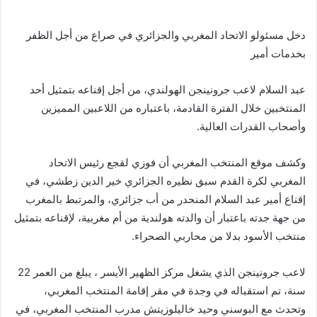
بريدا
إلكترونيا
دخل مسئولو الاتحاد المغربي والجزائري في صراع من أجل الظفر
بخدمات أمير
عبد السلام لاعب جرونينجن الهولندي، من أجل إقناعه بتمثيل أحد
المنتخبين خلال الفترة القادمة، باعتباره من اللاعبين المميزين
وأصحاب القدرات العالية.
وكشف موقع المنتخب المغربي أن فوزي لقجع رئيس الاتحاد
المغربي لكرة القدم سبق نظيره الجزائري خير الدين زطشي، في
إقناع أمير عبد السلام المنحدر من أب جزائري، والمرتبط بالمغرب
من جهة جدته باعتبار أن والدته هولندية من أم مغربية، لإقناعه بتمثيل
منتخب الأسود بدلا من محاربي الصحراء.
لاعب جرونينجن الذي يشغل مركز الظهير الأيسر ، يبلغ من العمر 22
سنة، تم استقباله في وجدة في مقر إقامة المنتخب المغربي،
وتحدث مع البوسني وحيد خاليلوزيتش مدرب المنتخب المغربي، في