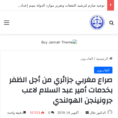
توجيه صارم لترشيد النفقات وتعزيز موارد الدولة يسِم إعداد ميزانية 2027
بحث عن
الق
الرئيسية
/
القانــون
القانــون
صراع مغربي جزائري من أجل الظفر
بخدمات أمير عبد السلام لاعب
جرونينجن الهولندي
أرسل
الدكتور جلال
أكتوبر 14, 2019
0
10٬013
دقيقة واحدة