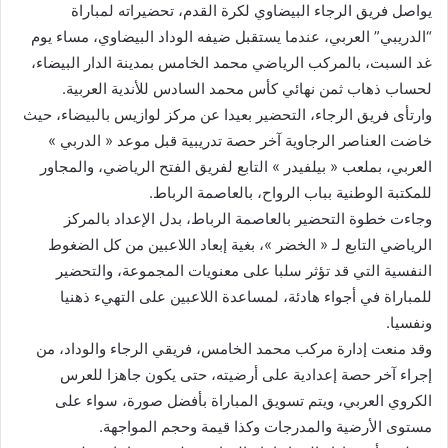
يواصل فريق الرجاء البيضاوي لكرة القدم، تحضيراته لمباراة
“الدريبي” العربي، عندما يستقبل ضيفه الوداد البيضاوي، مساء يوم
غد السبت، بالمركب الرياضي محمد الخامس بمدينة الدار البيضاء،
لحساب ذهاب ثمن نهائي كأس محمد السادس للأندية العربية.
وارتأى فريق الرجاء، التحضير بعيدا عن مركز لوازيس بالبيضاء، حيث
خاضت العناصر الرجاوية آخر حصة تدريبية قبل موعد « الدربي »
العربي، بملعب « بيلفيدر » التابع لفريق الفتح الرياضي، والمجاور
للمكتبة الوطنية بباب الرواح، بالعاصمة الرباط.
وجاءت خطوة التحضير بالعاصمة الرباط، بدل الإعداد بالمركز
الرياضي التابع لـ « الخضر »، بغية إبعاد اللاعبين من كل الضغوط
النفسية التي قد تؤثر سلبا على معنويات المجموعة، والتحضير
للمباراة في أجواء هادئة، لمساعدة اللاعبين على التهيء ذهنيا
ونفسيا.
وقد منعت إدارة مركب محمد الخامس، فريقي الرجاء والوداد، من
إجراء آخر حصة إعدادية على أرضيته، حتى يكون جاهزا للعرس
الكروي العربي، ويتم تسويق المباراة بأفضل صورة، سواء على
مستوى الأرضية والمدرجات وكذا قيمة وحجم المواجهة.