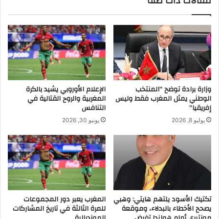
مقالات ذات صلة
وزارة برادة توضح “المنتخب
الإعلام الأوروبي يشيد بالكرة
الوطني يمثل المغرب فقط وليس
المغربية والروح القتالية في
إفريقيا”
التنافس
يوليو 8, 2026
يونيو 30, 2026
تكتيك الأسود يلتهم هايتي: وهبي
المغرب يعبر دور المجموعات
يصحح الأخطاء بالبدلاء، وموقعة
للمرة الثالثة في تاريخ المشاركات
مونتيري أمام هولندا تفرض
المونديالية