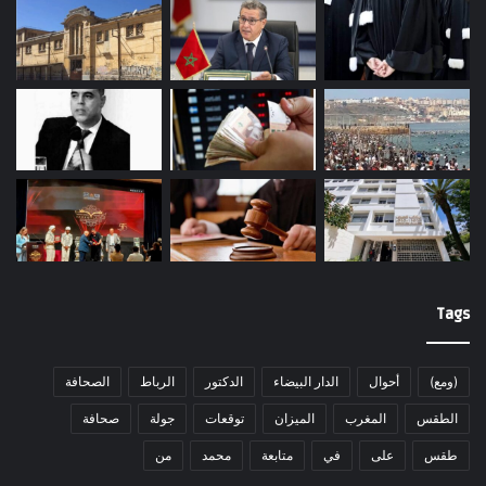
Tags
(ومع)
أحوال
الدار البيضاء
الدكتور
الرباط
الصحافة
الطقس
المغرب
الميزان
توقعات
جولة
صحافة
طقس
على
في
متابعة
محمد
من