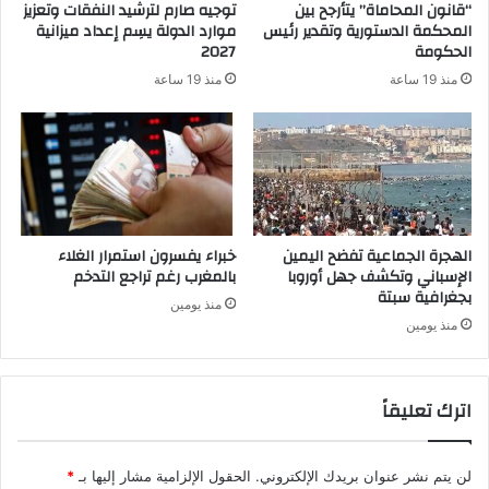
“قانون المحاماة” يتأرجح بين
توجيه صارم لترشيد النفقات وتعزيز
المحكمة الدستورية وتقدير رئيس
موارد الدولة يسِم إعداد ميزانية
الحكومة
2027
منذ 19 ساعة
منذ 19 ساعة
الهجرة الجماعية تفضح اليمين
خبراء يفسرون استمرار الغلاء
الإسباني وتكشف جهل أوروبا
بالمغرب رغم تراجع التدخم
بجغرافية سبتة
منذ يومين
منذ يومين
اترك تعليقاً
لن يتم نشر عنوان بريدك الإلكتروني.
الحقول الإلزامية مشار إليها بـ
*