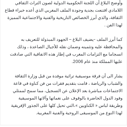
وأوضح البلاغ أن اللجنة الحكومية الدولية لصون التراث الثقافي
اللامادي اقتنعت بجدية وجودة الملف المغربي الذي أعده خبراء قطاع
الثقافة، والذي أبرز الخصائص التاريخية والفنية والاجتماعية المميزة
لهذا الفن .
كما أبرز الملف -يضيف البلاغ – الجهود المبذولة للتعريف به
والمحافظة عليه وتثمينه وضمان نقله للأجيال الصاعدة ، وذلك
انسجاما مع التزامات المغرب في إطار هذه الاتفاقية التي صادقت
عليها المملكة منذ عام 2006.
يشار الى أن فرقة موسيقية تراثية موفدة من قبل وزارة الثقافة
والشباب والرياضة ، قامت بتقديم فقرات من فن كناوة في قاعة
الاجتماعات مباشرة بعد الإعلان عن التسجيل، مما سمح لممثلي
وفود الدول الحاضرة بالوقوف على نغماتها وآلاتها الموسيقية
وطريقة لباس « الكناويين »،التي تحيل كلها على الجذور الإفريقية
لهذا النوع من الموسيقى الروحية والفنية المغربية.