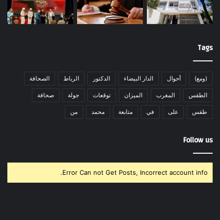
Tags
(ومع)
أحوال
الدار البيضاء
الدكتور
الرباط
الصحافة
الطقس
المغرب
الميزان
توقعات
جولة
صحافة
طقس
على
في
متابعة
محمد
من
Follow us
Error Can not Get Posts, Incorrect account info.