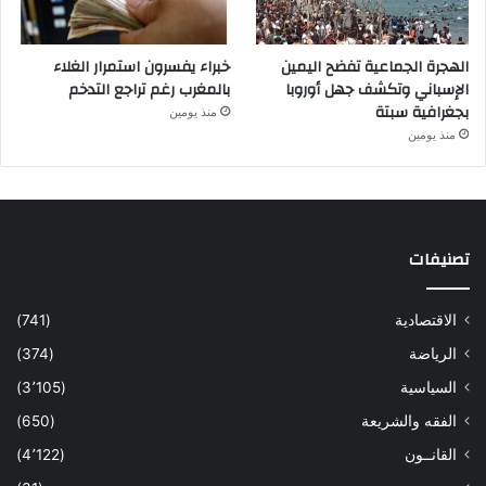
الهجرة الجماعية تفضح اليمين
خبراء يفسرون استمرار الغلاء
الإسباني وتكشف جهل أوروبا
بالمغرب رغم تراجع التدخم
بجغرافية سبتة
منذ يومين
منذ يومين
تصنيفات
الاقتصادية
(741)
الرياضة
(374)
السياسية
(3٬105)
الفقه والشريعة
(650)
القانــون
(4٬122)