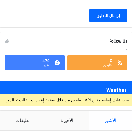
Follow Us
474
0
متابعون
متابع
Weather
يجب عليك إضافة مفتاح API للطقس من خلال صفحة إعدادات القالب > الدمج
الأشهر
الأخيرة
تعليقات