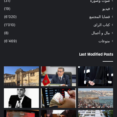
صوت وصورة
(31)
فيديو
(19)
قضايا المجتمع
(6٬020)
كتاب الراى
(1٬010)
مال و أعمال
(8)
منوعات
(6٬469)
Last Modified Posts