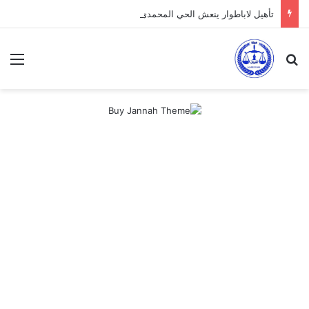
تأهيل لاباطوار ينعش الحي المحمدي
بحث عن
الق