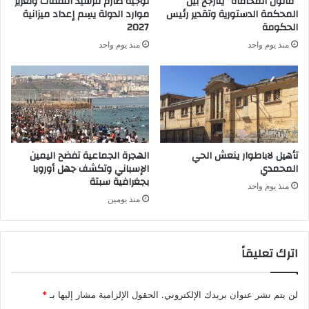
“قانون المحاماة” يتأرجح بين
توجيه صارم لترشيد النفقات وتعزيز
المحكمة الدستورية وتقدير رئيس
موارد الدولة يسِم إعداد ميزانية
الحكومة
2027
منذ يوم واحد
منذ يوم واحد
تأهيل لاباطوار ينعش الحي
الهجرة الجماعية تفضح اليمين
المحمدي
الإسباني وتكشف جهل أوروبا
بجغرافية سبتة
منذ يوم واحد
منذ يومين
اترك تعليقاً
لن يتم نشر عنوان بريدك الإلكتروني.
الحقول الإلزامية مشار إليها بـ
*