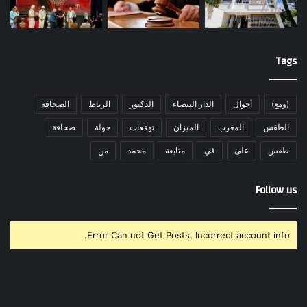
Tags
(ومع)
أحوال
الدار البيضاء
الدكتور
الرباط
الصحافة
الطقس
المغرب
الميزان
توقعات
جولة
صحافة
طقس
على
في
متابعة
محمد
من
Follow us
Error Can not Get Posts, Incorrect account info.