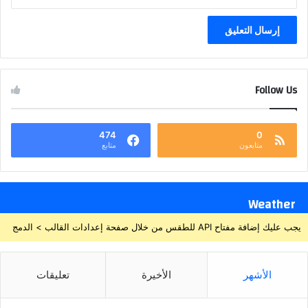
Follow Us
474
0
متابعون
متابع
Weather
يجب عليك إضافة مفتاح API للطقس من خلال صفحة إعدادات القالب > الدمج
الأشهر
الأخيرة
تعليقات