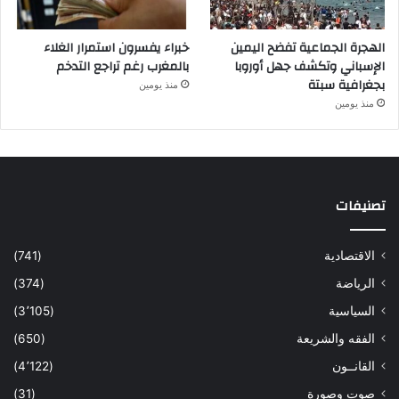
الهجرة الجماعية تفضح اليمين
خبراء يفسرون استمرار الغلاء
الإسباني وتكشف جهل أوروبا
بالمغرب رغم تراجع التدخم
بجغرافية سبتة
منذ يومين
منذ يومين
تصنيفات
الاقتصادية
(741)
الرياضة
(374)
السياسية
(3٬105)
الفقه والشريعة
(650)
القانــون
(4٬122)
صوت وصورة
(31)