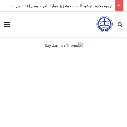
توجيه صارم لترشيد النفقات وتعزيز موارد الدولة يسِم إعداد ميزانية 2027
بحث عن
الق