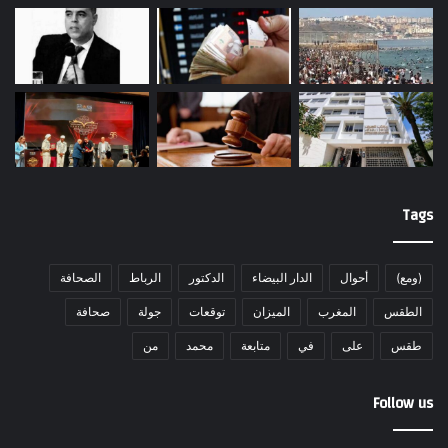
Tags
(ومع)
أحوال
الدار البيضاء
الدكتور
الرباط
الصحافة
الطقس
المغرب
الميزان
توقعات
جولة
صحافة
طقس
على
في
متابعة
محمد
من
Follow us