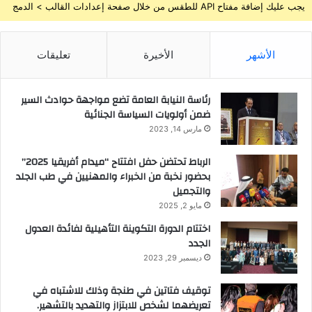
يجب عليك إضافة مفتاح API للطقس من خلال صفحة إعدادات القالب > الدمج
الأشهر
الأخيرة
تعليقات
رئاسة النيابة العامة تضع مواجهة حوادث السير
ضمن أولويات السياسة الجنائية
مارس 14, 2023
الرباط تحتضن حفل افتتاح “ميدام أفريقيا 2025”
بحضور نخبة من الخبراء والمهنيين في طب الجلد
والتجميل
مايو 2, 2025
اختتام الدورة التكوينة التأهيلية لفائدة العدول
الجدد
ديسمبر 29, 2023
توقيف فتاتين في طنجة وذلك للاشتباه في
تعريضهما لشخص للابتزاز والتهديد بالتشهير.