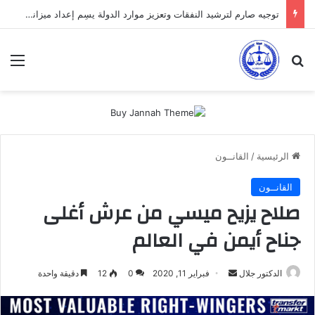
توجيه صارم لترشيد النفقات وتعزيز موارد الدولة يسِم إعداد ميزانية 2027
بحث عن
الق
الرئيسية
/
القانــون
القانــون
صلاح يزيح ميسي من عرش أغلى
جناح أيمن في العالم
أرسل
الدكتور جلال
فبراير 11, 2020
0
12
دقيقة واحدة
بريدا
إلكترونيا