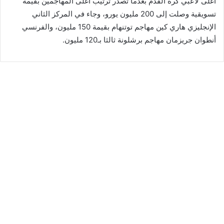
أغلى لاعبي كرة القدم بعدما تصدر ترتيب أغلى المهاجمين بقيمة
تسويقية وصلت إلى 200 مليون يورو، وجاء في المركز الثاني
الإنجليزي هاري كين مهاجم توتنهام بقيمة 150 مليون، والفرنسي
أنطوان جريزمان مهاجم برشلونة ثالثا بـ120 مليون.