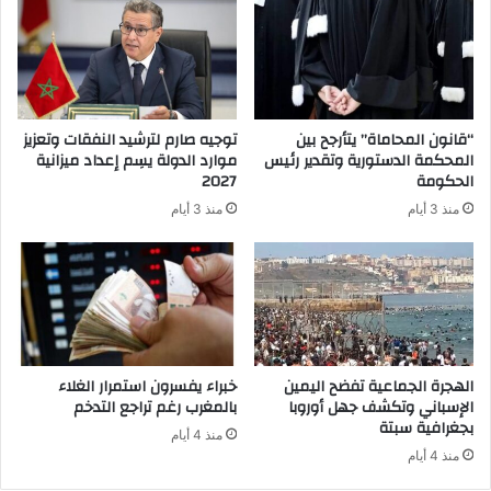
“قانون المحاماة” يتأرجح بين
توجيه صارم لترشيد النفقات وتعزيز
المحكمة الدستورية وتقدير رئيس
موارد الدولة يسِم إعداد ميزانية
الحكومة
2027
منذ 3 أيام
منذ 3 أيام
الهجرة الجماعية تفضح اليمين
خبراء يفسرون استمرار الغلاء
الإسباني وتكشف جهل أوروبا
بالمغرب رغم تراجع التدخم
بجغرافية سبتة
منذ 4 أيام
منذ 4 أيام