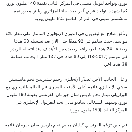
يورو، وتواجد ليونيل ميسي في المركز الثاني بقيمة 140 مليون يورو،
كما شهدت تواجد عربي آخر حيث جاء الجزائري رياض محرز نجم
مانشستر سيتي في المركز التاسع بـ60 مليون يورو.
وتألق صلاح مع ليفربول في الدوري الإنجليزي الممتاز على مدار ثلاثة
مواسم، حيث ساهم في 92 هدفًا حتى الآن بعد تسجيله 68 هدفا
وصناعة 24 هدفا آخر، رافعا رصيده من الأهداف منذ انتقاله للريدز
في موسم (2017-18) إلى 89 هدفا في 137 مباراة بجانب صناعة
38 هدفا آخر.
وعلى الجانب الآخر، تصدّر الإنجليزي رحيم ستيرلينج نجم مانشستر
سيتي الإنجليزي قائمة أغلى الأجنحة اليسرى في العالم بالتساوي مع
البرازيلي نيمار نجم باريس سان جيرمان الفرنسي بقيمة 160 مليون
يورو، ويليهما السنغالي ساديو ماني نجم ليفربول الإنجليزي في
المركز الثالث (150 مليون يورو).
في حين تزعّم الفرنسي كيليان مبابي نجم باريس سان جيرمان قائمة