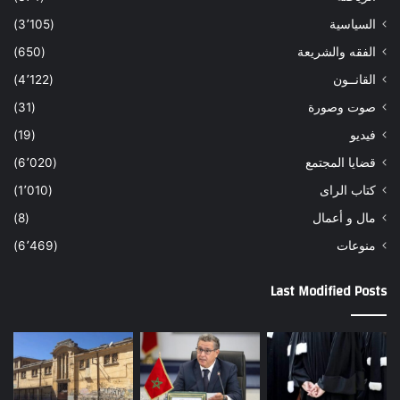
السياسية
(3٬105)
الفقه والشريعة
(650)
القانــون
(4٬122)
صوت وصورة
(31)
فيديو
(19)
قضايا المجتمع
(6٬020)
كتاب الراى
(1٬010)
مال و أعمال
(8)
منوعات
(6٬469)
Last Modified Posts