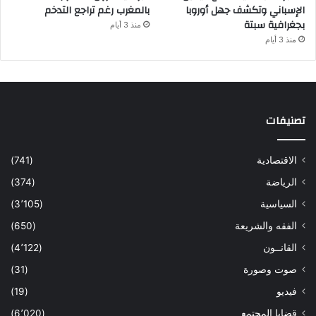
الإسباني وتكشف جهل أوروبا
بالمغرب رغم تراجع التدخم
بجغرافية سبتة
منذ 3 أيام
منذ 3 أيام
تصنيفات
الاقتصادية
(741)
الرياضة
(374)
السياسية
(3٬105)
الفقه والشريعة
(650)
القانــون
(4٬122)
صوت وصورة
(31)
فيديو
(19)
قضايا المجتمع
(6٬020)