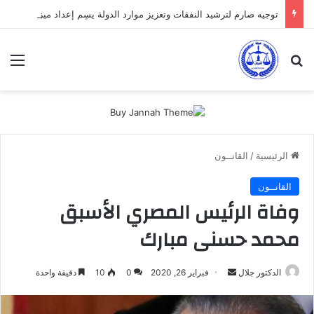
توجيه صارم لترشيد النفقات وتعزيز موارد الدولة يسِم إعداد ميزانية 2027
بحث عن
الق
الرئيسية
/
القانــون
القانــون
وفاة الرئيس المصري الأسبق
محمد حسنى مبارك
أرسل
الدكتور جلال
فبراير 26, 2020
0
10
دقيقة واحدة
بريدا
إلكترونيا