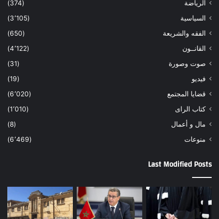
الرياضة
(374)
السياسية
(3٬105)
الفقه والشريعة
(650)
القانــون
(4٬122)
صوت وصورة
(31)
فيديو
(19)
قضايا المجتمع
(6٬020)
كتاب الراى
(1٬010)
مال و أعمال
(8)
منوعات
(6٬469)
Last Modified Posts