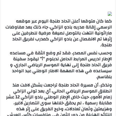
بريدا
إلكترونيا
كما كان متوقعا أعلن اتحاد طنجة اليوم عبر موقعه
الرسمي إقالة مدربه بادو الزاكي، جاء ذلك بعد مفاوضات
ماراثونية انتهت بالتوصل لصيغة مرضية للطرفين على
إثرها تم الانفصال عن بادو الزاكي كمدرب لفريق اتحاد
طنجة.
وحسب نفس المصدر، فقد تم وضع الثقة في مساعده
الإطار ادريس المرابط الحامل لدبلوم “أ” ليقود سفينة
فريق اتحاد طنجة إلى نهاية الموسم الرياضي الجاري، و
سيساعده في هذه المهمة الاطار الوطني عبد الواحد
بلقاسم.
ونذكر، أن مسيرة اتحاد طنجة تراجعت بشكل لافت منذ
انطلاق الموسم الرياضي الحالي، أي بعد تولي الزاكي
زمام الأمور، حيث خاض الإطار الوطني بادو الزاكي 12 عشر
مقابلة رسمية ، لم يحقق خلالها سوى انتصارين لاغير،
وهزيمتين وثمان تعادلات، وخرج الفريق على إثر هذه
النتائج الهزيلة من دور الثمن في منافسات كأس العرش،