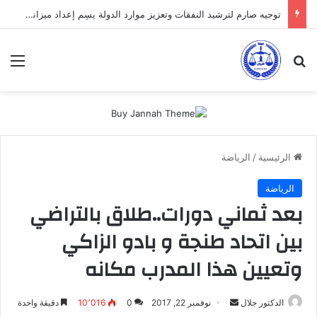
توجيه صارم لترشيد النفقات وتعزيز موارد الدولة يسِم إعداد ميزانية 2027
بحث عن
الق
الرئيسية
/
الرياضة
الرياضة
بعد ثماني دورات..طلاق بالتراضي
بين اتحاد طنجة و بادو الزاكي
وتعيين هذا المدرب مكانه‎
أرسل
الدكتور جلال
نوفمبر 22, 2017
0
10٬016
دقيقة واحدة