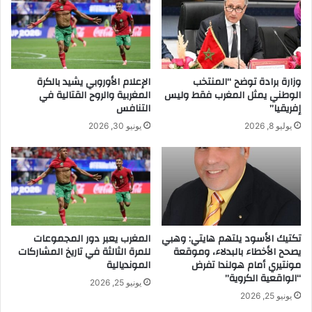
وزارة برادة توضح “المنتخب
الإعلام الأوروبي يشيد بالكرة
الوطني يمثل المغرب فقط وليس
المغربية والروح القتالية في
إفريقيا”
التنافس
يوليو 8, 2026
يونيو 30, 2026
تكتيك الأسود يلتهم هايتي: وهبي
المغرب يعبر دور المجموعات
يصحح الأخطاء بالبدلاء، وموقعة
للمرة الثالثة في تاريخ المشاركات
مونتيري أمام هولندا تفرض
المونديالية
“الواقعية الكروية”
يونيو 25, 2026
يونيو 25, 2026