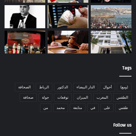
Tags
(ومع)
أحوال
الدار البيضاء
الدكتور
الرباط
الصحافة
الطقس
المغرب
الميزان
توقعات
جولة
صحافة
طقس
على
في
متابعة
محمد
من
Follow us