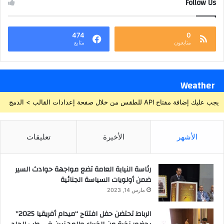
Follow Us
474
0
متابعون
متابع
Weather
يجب عليك إضافة مفتاح API للطقس من خلال صفحة إعدادات القالب > الدمج
الأشهر
الأخيرة
تعليقات
رئاسة النيابة العامة تضع مواجهة حوادث السير
ضمن أولويات السياسة الجنائية
مارس 14, 2023
الرباط تحتضن حفل افتتاح “ميدام أفريقيا 2025”