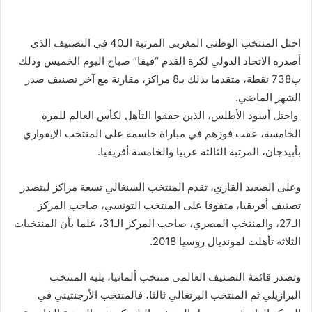
بريدا
إلكترونيا
احتل المنتخب الوطني المغربي المرتبة الـ40 في التصنيف الذي
أصدره الاتحاد الدولي لكرة القدم “فيفا” صباح اليوم الخميس وذلك
ب738 نقطة، متقدما بذلك بـ8 مراكز، مقارنة مع آخر تصنيف صدر
الشهر الماضي.
واحتل أسود الأطلس، الذين حققوا التأهل لكأس العالم للمرة
الخامسة، عقب فوزهم في مباراة حاسمة على المنتخب الإيفواري
بأبيدجان، المرتبة الثالثة عربيا والخامسة أفريقيا.
وعلى الصعيد القاري، تقدم المنتخب السنغالي تسعة مراكز ليتصدر
تصنيف أفريقيا، متفوقا على المنتخب التونسي، صاحب المركز
الـ27، والمنتخب المصري، صاحب المركز الـ31، علما بأن المنتخبات
الثلاثة تأهلت لمونديال روسيا 2018.
وتصدر قائمة التصنيف العالمي منتخب ألمانيا، يليه المنتخب
البرازيلي ثم المنتخب البرتغالي ثالثا، فالمنتخب الأرجنتيني في