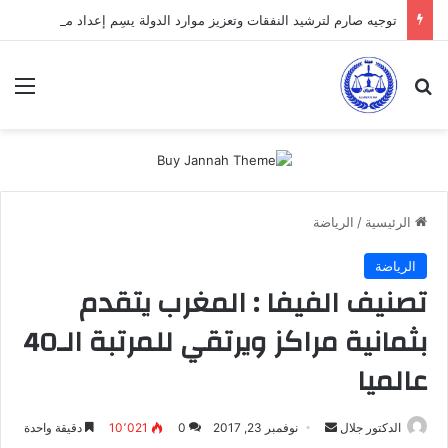
توجيه صارم لترشيد النفقات وتعزيز موارد الدولة يسِم إعداد ميزانية 2027
بحث عن
الق
الرئيسية
/
الرياضة
الرياضة
تصنيف الفيفا : المغرب يتقدم
بثمانية مراكز ويرتقي للمرتبة الـ40
عالميا
أرسل
الدكتور جلال
نوفمبر 23, 2017
0
10٬021
دقيقة واحدة