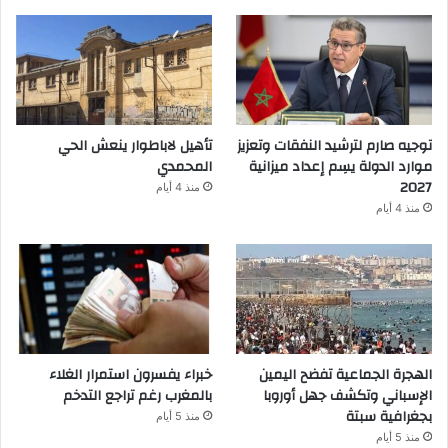
توجيه صارم لترشيد النفقات وتعزيز
تأهيل لاباطوار ينعش الحي
موارد الدولة يسِم إعداد ميزانية
المحمدي
2027
منذ 4 أيام
منذ 4 أيام
الهجرة الجماعية تفضح اليمين
خبراء يفسرون استمرار الغلاء
الإسباني وتكشف جهل أوروبا
بالمغرب رغم تراجع التدخم
بجغرافية سبتة
منذ 5 أيام
منذ 5 أيام