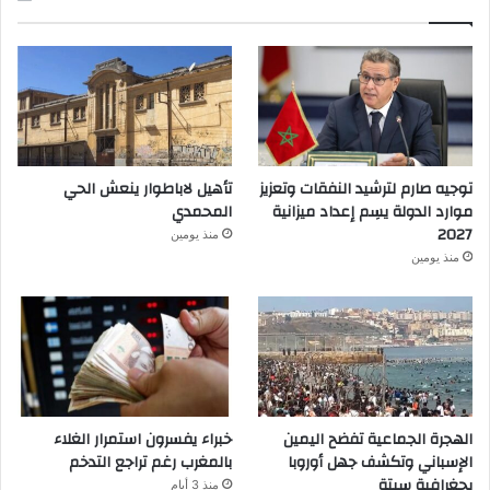
توجيه صارم لترشيد النفقات وتعزيز
تأهيل لاباطوار ينعش الحي
موارد الدولة يسِم إعداد ميزانية
المحمدي
2027
منذ يومين
منذ يومين
الهجرة الجماعية تفضح اليمين
خبراء يفسرون استمرار الغلاء
الإسباني وتكشف جهل أوروبا
بالمغرب رغم تراجع التدخم
بجغرافية سبتة
منذ 3 أيام