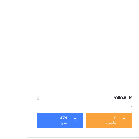
Follow Us
474
0
متابعون
متابع