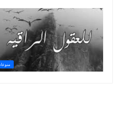
منوعا