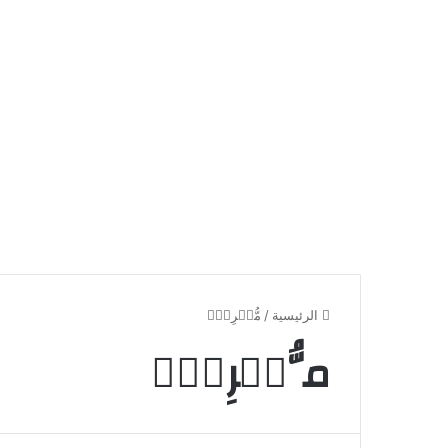
الرئيسية
/
مُّكۡرِمٍۚ
مُّكۡرِمٍۚ