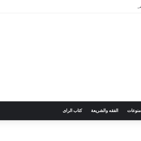
ات وتعزيز موارد الدولة يسِم إعداد ميزانية 2027
منوعات
الفقه والشريعة
كتاب الراى