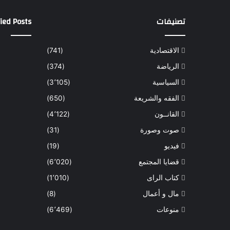
تصنيفات
ied Posts
الاقتصادية
(741)
الرياضة
(374)
السياسية
(3٬105)
الفقه والشريعة
(650)
القانــون
(4٬122)
صوت وصورة
(31)
فيديو
(19)
قضايا المجتمع
(6٬020)
كتاب الراى
(1٬010)
مال و أعمال
(8)
منوعات
(6٬469)