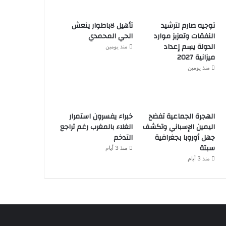
توجيه صارم لترشيد
تأهيل لاباطوار ينعش
النفقات وتعزيز موارد
الحي المحمدي
الدولة يسِم إعداد
منذ يومين
ميزانية 2027
منذ يومين
الهجرة الجماعية تفضح
خبراء يفسرون استمرار
اليمين الإسباني وتكشف
الغلاء بالمغرب رغم تراجع
جهل أوروبا بجغرافية
التدخم
سبتة
منذ 3 أيام
منذ 3 أيام