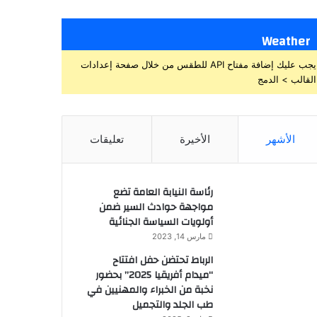
Weather
يجب عليك إضافة مفتاح API للطقس من خلال صفحة إعدادات
القالب > الدمج
الأشهر
الأخيرة
تعليقات
رئاسة النيابة العامة تضع
مواجهة حوادث السير ضمن
أولويات السياسة الجنائية
مارس 14, 2023
الرباط تحتضن حفل افتتاح
“ميدام أفريقيا 2025” بحضور
نخبة من الخبراء والمهنيين في
طب الجلد والتجميل