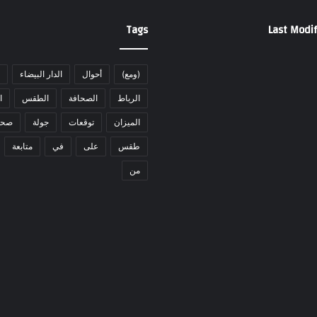
Tags
Last Modif
(ومع)
أحوال
الدار البيضاء
الرباط
الصحافة
الطقس
ا
الميزان
توقعات
جولة
صحا
طقس
على
في
متابعة
من