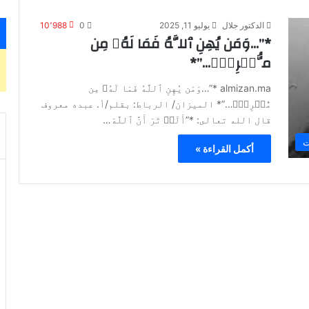
الدكتور جلال
يوليو 11, 2025
0
10٬988
*”…وَمَن يُهِنِ ٱللَّهُ فَمَا لَهُۥ مِن
مُّكۡرِمٍۚ…”*
almizan.ma *”…وَمَن يُهِنِ ٱللَّهُ فَمَا لَهُۥ مِن
مُّكۡرِمٍۚ…”* الميزان/ الرباط: بقلم/أ. عبده معروف
قال الله تعالى: *”أَلَمۡ تَرَ أَنَّ ٱللَّهَ…
ت
أكمل القراءة »