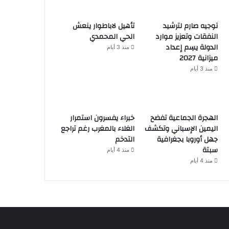
توجيه صارم لترشيد
تأهيل لاباطوار ينعش
النفقات وتعزيز موارد
الحي المحمدي
الدولة يسِم إعداد
منذ 3 أيام
ميزانية 2027
منذ 3 أيام
الهجرة الجماعية تفضح
خبراء يفسرون استمرار
اليمين الإسباني وتكشف
الغلاء بالمغرب رغم تراجع
جهل أوروبا بجغرافية
التدخم
سبتة
منذ 4 أيام
منذ 4 أيام