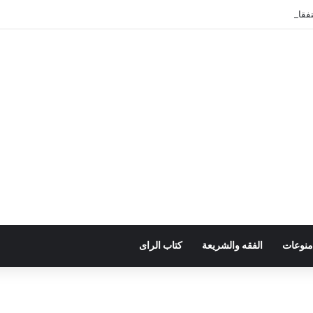
ات وتعزيز موارد الدولة يسِم إعداد ميزانية 2027
منوعات
الفقه والشريعة
كتاب الراى