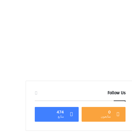
Follow Us
474
0
متابعون
متابع