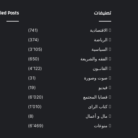
تصنيفات
ied Posts
الاقتصادية
(741)
الرياضة
(374)
السياسية
(3٬105)
الفقه والشريعة
(650)
القانــون
(4٬122)
صوت وصورة
(31)
فيديو
(19)
قضايا المجتمع
(6٬020)
كتاب الراى
(1٬010)
مال و أعمال
(8)
منوعات
(6٬469)