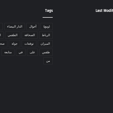
Tags
Last Modif
(ومع)
أحوال
الدار البيضاء
الرباط
الصحافة
الطقس
ا
الميزان
توقعات
جولة
صحا
طقس
على
في
متابعة
من