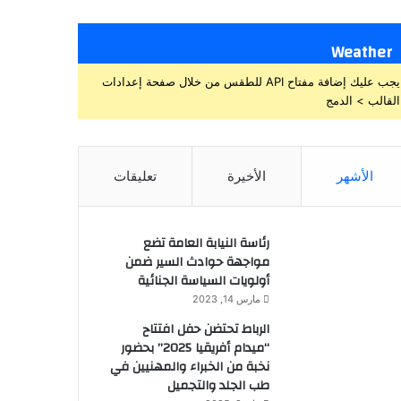
Weather
يجب عليك إضافة مفتاح API للطقس من خلال صفحة إعدادات
القالب > الدمج
الأشهر
الأخيرة
تعليقات
رئاسة النيابة العامة تضع
مواجهة حوادث السير ضمن
أولويات السياسة الجنائية
مارس 14, 2023
الرباط تحتضن حفل افتتاح
“ميدام أفريقيا 2025” بحضور
نخبة من الخبراء والمهنيين في
طب الجلد والتجميل