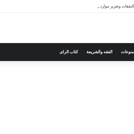
فقات وتعزيز موارد الدولة يسِم إعداد ميزانية 2027
منوعات
الفقه والشريعة
كتاب الراى