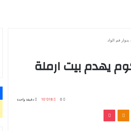
بدوار فم الواد
كوم يهدم بيت ارملة
0
10٬018
دقيقة واحدة
بوكيت
Odnoklassniki