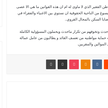
طن الفقير الذي لا ماوى له ام ان هذه القوانين ما هي الا عصى
سوغ من الناحية الحقوقية ان نستوي بين الاغنياء والفقراء في
ايا السكن بالمجال القروي..
حدث وتخوفهم من تكرار ماحدث ويحملون المسؤولية الكاملة
حماية مواطنيه من تعسف القائد و يطالبون من عامل عمالة
لموالين والمقربين.
يست
بوكيت
Odnoklassniki
مشاركة عبر البريد
طباعة