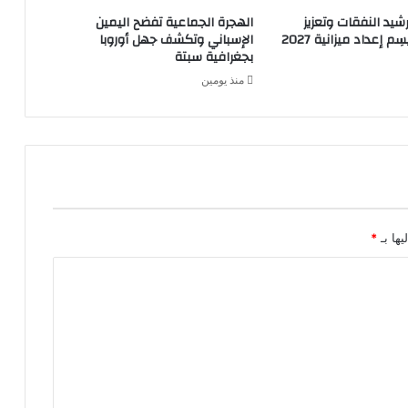
شيد النفقات وتعزيز
الهجرة الجماعية تفضح اليمين
م إعداد ميزانية 2027
الإسباني وتكشف جهل أوروبا
بجغرافية سبتة
منذ يومين
يها بـ
*