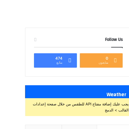
Follow Us
474
0
متابعون
متابع
Weather
يجب عليك إضافة مفتاح API للطقس من خلال صفحة إعدادات
القالب > الدمج