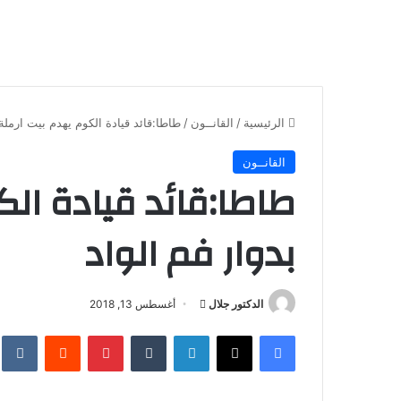
الرئيسية
/
القانــون
/
طاطا:قائد قيادة الكوم يهدم بيت ارملة 
القانــون
طاطا:قائد قيادة ال
بدوار فم الواد
أرسل
الدكتور جلال
أغسطس 13, 2018
بريدا
فيسبوك
X
لينكدإن
بينتيريست
إلكترونيا