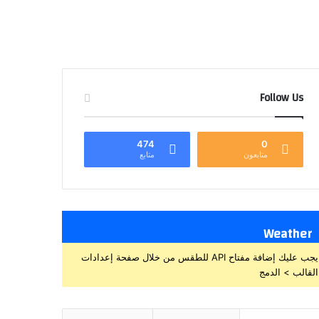
Follow Us
474
0
متابعون
متابع
Weather
يجب عليك إضافة مفتاح API للطقس من خلال صفحة إعدادات
القالب > الدمج