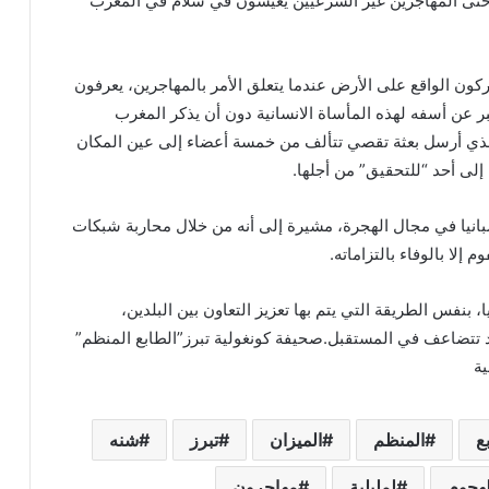
د. حتى المهاجرين غير الشرعيين يعيشون في سلام في المغرب
دركون الواقع على الأرض عندما يتعلق الأمر بالمهاجرين، يعرفون
بر عن أسفه لهذه المأساة الانسانية دون أن يذكر المغرب
لذي أرسل بعثة تقصي تتألف من خمسة أعضاء إلى عين المكان
إلى أحد “للتحقيق” من أجلها.
نيا في مجال الهجرة، مشيرة إلى أنه من خلال محاربة شبكات
 إلا بالوفاء بالتزاماته.
بنفس الطريقة التي يتم بها تعزيز التعاون بين البلدين،
د تتضاعف في المستقبل.صحيفة كونغولية تبرز”الطابع المنظم”
ية
ع
المنظم
الميزان
تبرز
شنه
لهجوم
لمليلية
مهاجرون