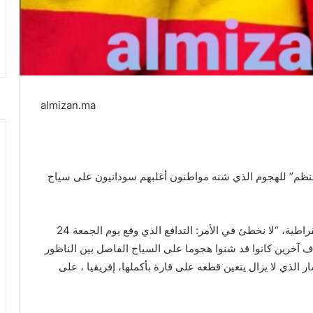
almizan.ma
منظم” للهجوم الذي شنه مواطنون أغلبهم سودانيون على سياج
وكتبت الصحيفة التي تصدر في جمهورية الكونغو الديمقراطية، “لا نخطئ في الأمر: التدافع الذي وقع يوم الجمعة 24
بحياة 23 مهاجرا من بين آلاف آخرين كانوا قد شنوا هجوما على السياج الفاصل بين الناظور
ر الذي لا يزال يتعين قطعه على قارة بأكملها، إفريقيا ، على