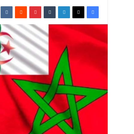
بريدا
فيسبوك
X
لينكدإن
بينتيريست
إلكترونيا