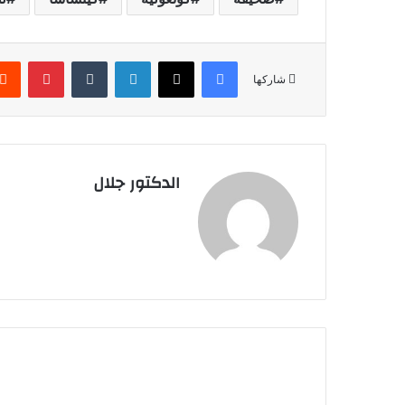
فيسبوك
X
لينكدإن
بينتير
شاركها
الدكتور جلال