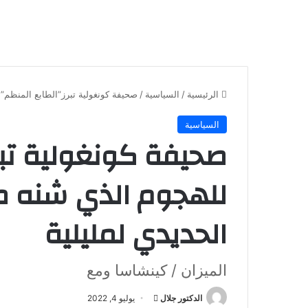
الرئيسية
/
السياسية
/
صحيفة كونغولية تبرز”الطابع المنظم”
السياسية
صحيفة كونغولية تبر
للهجوم الذي شنه م
الحديدي لمليلية
الميزان / كينشاسا ومع
أرسل
الدكتور جلال
يوليو 4, 2022