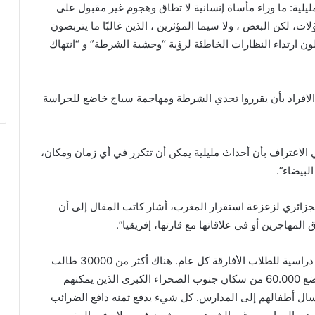
لية: ما وراء مأساة إنسانية لا تطاق وهجوم غير مقبول على
ؤلات، لكن البعض ، ولا سيما المؤثرين ، الذين غالبًا ما يتربصون
ون ارتداء النظارات الخاطئة لرؤية “وحشية الشرطة” و “انتهاك
الافراد بأن يقرروا تحدي الشرطة ومهاجمة سياج خاضع للحراسة
ي الاعتراف بأن أحداث مليلية يمكن أن تتكرر في أي زمان ومكان،
لبيضاء”.
الجزائري لزعزعة استقرار المغرب، أشار كاتب المقال إلى أن
مهاجرين أو في علاقاتها مع قارتها، إفريقيا”.
وذكر، في هذا الصدد، بأن “المملكة تقدم 13 ألف منحة دراسية للطلاب الأفارقة كل عام. هناك أكثر من 30000 طالب
يواصلون دراستهم في المملكة حاليًا. وقامت بتسوية وضع 60.000 من سكان جنوب الصحراء الكبرى الذين يمكنهم
رسال أطفالهم إلى المدارس. كل شيء يدفع ثمنه دافع الضرائب