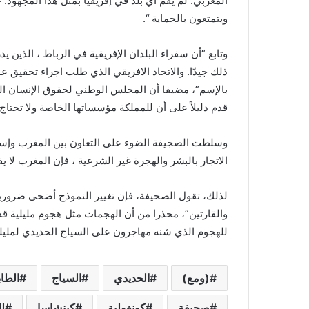
المغربي. لم يقم أي بلد في إفريقيا بمثل هذا المجهو
ويتمتعون بالحماية “.
وتابع “أن سفراء البلدان الإفريقية في الرباط ، الذين ي
ذلك جيدًا. والاتحاد الافريقي الذي طلب اجراء تحقيق ع
بالإسم”، مضيفا أن المجلس الوطني لحقوق الإنسان ا
قدم دليلاً على أن للمملكة مؤسساتها الخاصة ولا تحتاج 
وسلطت الصجيفة الضوء على التعاون بين المغرب وإسبا
الاتجار بالبشر والهجرة غير الشرعية ، فإن المغرب لا يفوم
لذلك، تقول الصحيفة، فإن تغيير النموذج أضحى ضروريا، 
والقارتين”، محذرا من أن الهجمات مثل هجوم مليلية ق
للهجوم الذي شنه مهاجرون على السياج الحديدي لمليل
(ومع)
الحديدي
السياج
الطاب
صحيفة
كونغولية
كينشاسا
ل