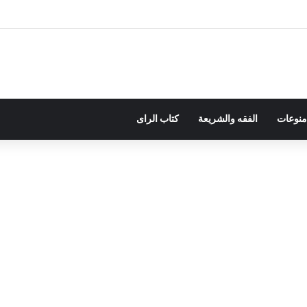
ات وتعزيز موارد الدولة يسِم إعداد ميزانية 2027
منوعات
الفقه والشريعة
كتاب الراى