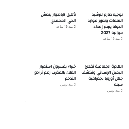
توجيه صارم لترشيد
تأهيل لاباطوار ينعش
النفقات وتعزيز موارد
الحي المحمدي
الدولة يسِم إعداد
منذ 19 ساعة
ميزانية 2027
منذ 19 ساعة
الهجرة الجماعية تفضح
خبراء يفسرون استمرار
اليمين الإسباني وتكشف
الغلاء بالمغرب رغم تراجع
جهل أوروبا بجغرافية
التدخم
سبتة
منذ يومين
منذ يومين