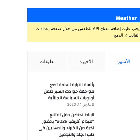
Weather
يجب عليك إضافة مفتاح API للطقس من خلال صفحة إعدادات
القالب > الدمج
الأشهر
الأخيرة
تعليقات
رئاسة النيابة العامة تضع
مواجهة حوادث السير ضمن
أولويات السياسة الجنائية
مارس 14, 2023
الرباط تحتضن حفل افتتاح
“ميدام أفريقيا 2025” بحضور
نخبة من الخبراء والمهنيين في
طب الجلد والتجميل