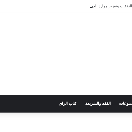
فقات وتعزيز موارد الدولة يسِم إعداد ميزانية 2027
منوعات
الفقه والشريعة
كتاب الراى