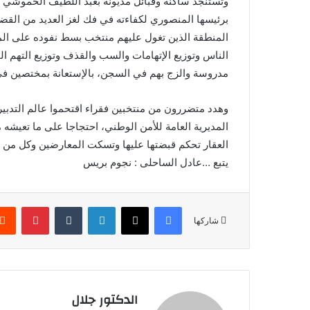
وتستنجد ساكنة وقبائل مديونة بعبد اللطيف الحموشي وال
برئيسها المنصوري لكفاءته في فك لغز العديد من الق
المنطقة الذين تغول عليهم منتخب بسط نفوده على ال
الناس وتوزيع الإتهامات والسب والقذف وتوزيع التهم ال
مدروسة والزج بهم في السجن، بالإستعانة بمختصين في
وهدد متضررون من منتخبين فقراء اقتحموا عالم التدبير
المديرية العامة للأمن الوطني، احتجاجا على ما تعيشه 
العقار تحكم قبضتها عليها وتسكت المعارضين وكل من قا
يتبع …عادل الساحلى : نجوم بريس
فيسبوك
X
لينكدإن
بينتير
شاركها
الدكتور جلال