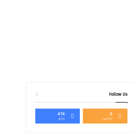
Follow Us
474
0
متابعون
متابع