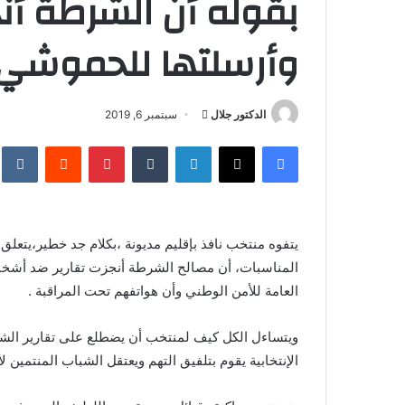
بقوله أن الشرطة أن
وأرسلتها للحموشي
أرسل
الدكتور جلال
سبتمبر 6, 2019
بريدا
فيسبوك
X
لينكدإن
بينتيريست
إلكترونيا
يتفوه منتخب نافذ بإقليم مديونة ،بكلام جد خطير،يتعلق
المناسبات، أن مصالح الشرطة أنجزت تقارير ضد أشخاص
العامة للأمن الوطني وأن هواتفهم تحت المراقبة .
ويتساءل الكل كيف لمنتخب أن يضطلع على تقارير الشر
الإنتخابية يقوم بتلفيق التهم ويعتقل الشباب المنتمين ل