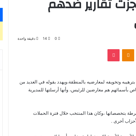
جزت تقارير ضدهم
0
14
دقيقة واحدة
بوكيت
Odnoklassniki
 بترهيبه وتخويفه لمعارضيه بالمنطقة،ويهدد بقوله في العديد من
 بأسمائهم هم معارضين للرئيس، وأنها أرسلتها للمديرية
طة بتخصصاتها ،وكان هذا المنتخب خلال فترة الحملات
أحزاب أخرى .