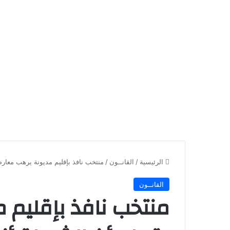
الرئيسية
/
القانــون
/
منتخب نافذ بإقليم مديونة يرهب معار
القانــون
منتخب نافذ بإقليم 