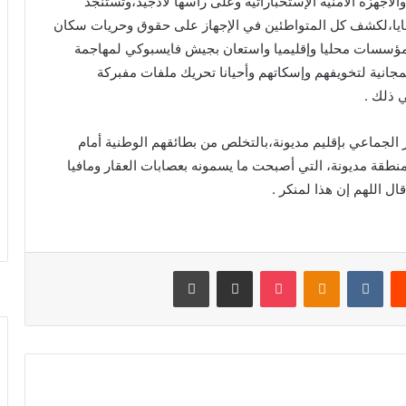
أجهزة الأمنية الإستخباراتية وعلى رأسها لادجيد،وتستنجد
ضايا،لكشف كل المتواطئين في الإجهاز على حقوق وحريات سكان
مؤسسات محليا وإقليميا واستعان بجيش فايسبوكي لمهاجمة
مجانية لتخويفهم وإسكاتهم وأحيانا تحريك ملفات مفبركة
 ذلك .
 الجماعي بإقليم مديونة،بالتخلص من بطائقهم الوطنية أمام
منطقة مديونة، التي أصبحت ما يسمونه بعصابات العقار ومافيا
ل اللهم إن هذا لمنكر .
يست
بوكيت
Odnoklassniki
مشاركة عبر البريد
طباعة