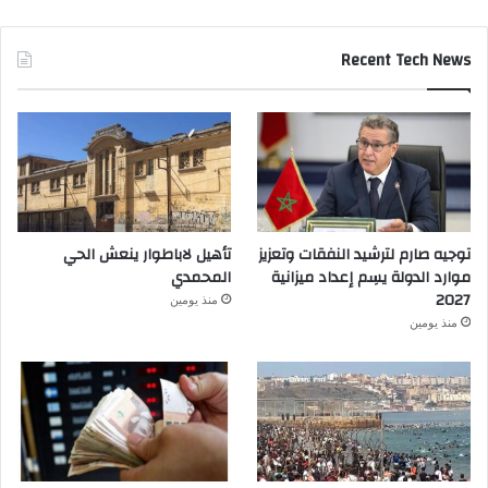
Recent Tech News
توجيه صارم لترشيد النفقات وتعزيز
تأهيل لاباطوار ينعش الحي
موارد الدولة يسِم إعداد ميزانية
المحمدي
2027
منذ يومين
منذ يومين