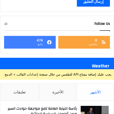
Follow Us
474
0
متابعون
متابع
Weather
يجب عليك إضافة مفتاح API للطقس من خلال صفحة إعدادات القالب > الدمج
الأشهر
الأخيرة
تعليقات
رئاسة النيابة العامة تضع مواجهة حوادث السير
ضمن أولويات السياسة الجنائية