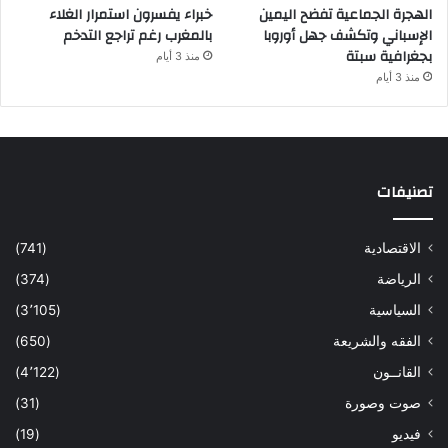
الهجرة الجماعية تفضح اليمين
خبراء يفسرون استمرار الغلاء
الإسباني وتكشف جهل أوروبا
بالمغرب رغم تراجع التدخم
بجغرافية سبتة
منذ 3 أيام
منذ 3 أيام
تصنيفات
الاقتصادية
(741)
الرياضة
(374)
السياسية
(3٬105)
الفقه والشريعة
(650)
القانــون
(4٬122)
صوت وصورة
(31)
فيديو
(19)