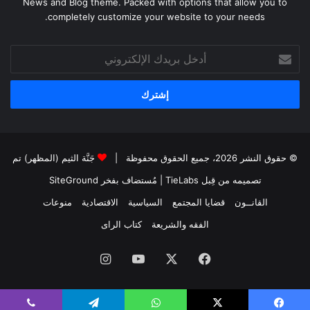
News and Blog theme. Packed with options that allow you to
completely customize your website to your needs.
أدخل
بريدك
الإلكتروني
© حقوق النشر 2026، جميع الحقوق محفوظة |
جَنَّة الثيم (المظهر) تم
تصميمه من قِبل TieLabs
| مُستضاف بفخر
SiteGround
القانــون
قضايا المجتمع
السياسية
الاقتصادية
منوعات
الفقه والشريعة
كتاب الراى
فيسبوك
X
يوتيوب
انستقرام