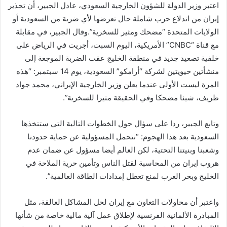
اعتبر وزير الدولة للشؤون الخارجية السعودي، عادل الجبير، أن تحذير
إيران من اندلاع حرب شاملة حال تعرضها لأي ضربة من السعودية أو
الولايات المتحدة “مضحك ومثير للسخرية”.وقال الجبير، في مقابلة
مع قناة “CNBC” الأمريكية، اليوم السبت، أجريت في الرياض على
خلفية تصعيد جديد في منطقة الخليج عقب الضربة الموجعة إلى
منشأتين حيويتين لشركة “أرامكو” السعودية، يوم 14 سبتمبر: “هذه
المرة ليست الأولى عندما يعلن وزير الخارجية الإيراني، محمد جواد
ظريف، شيئا مضحكا وفي الحقيقة مثيرا للسخرية”.
وتابع الجبير، ردا على سؤال حول الخطوات التالية التي ستتخذها
السعودية بعد هذا الهجوم: “نتحمل المسؤولية عن حماية حدودنا
وشعبنا وبنيتنا التحتية، لكن العالم أيضا مسؤول عن ضمان عدم
هروب إيران من المحاسبة لقتل الناس وتأمين حرية الملاحة في
الخليج وبحر العرب لمنع تعطل إمدادات الطاقة العالمية”.
واعتبر أن محاولات التعاون مع إيران لحل المشاكل العالقة، مثل
المبادرة الألمانية الفرنسية لإطلاق عمل آلية مالية خاصة من شأنها