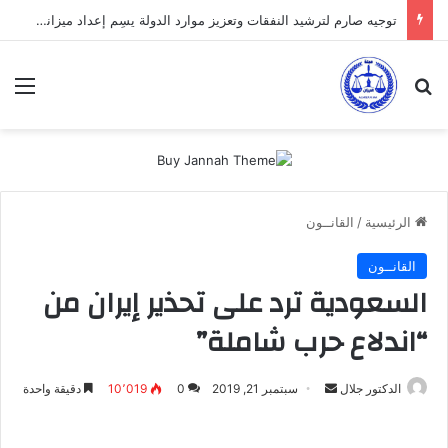
توجيه صارم لترشيد النفقات وتعزيز موارد الدولة يسِم إعداد ميزانية 2027
بحث عن
الق
الرئيسية
/
القانــون
القانــون
السعودية ترد على تحذير إيران من
“اندلاع حرب شاملة”
أرسل
الدكتور جلال
سبتمبر 21, 2019
0
10٬019
دقيقة واحدة
بريدا
إلكترونيا