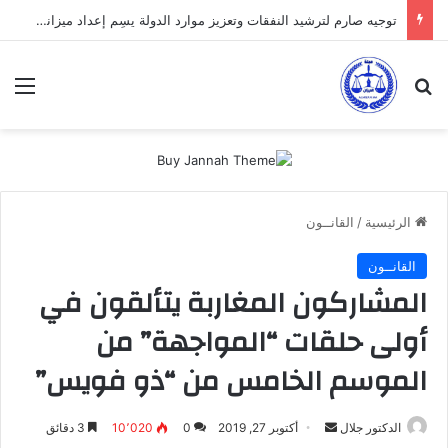
توجيه صارم لترشيد النفقات وتعزيز موارد الدولة يسِم إعداد ميزانية 2027
بحث عن
الق
الرئيسية
/
القانــون
القانــون
المشاركون المغاربة يتألقون في
أولى حلقات “المواجهة” من
الموسم الخامس من “ذو فويس”
أرسل
الدكتور جلال
أكتوبر 27, 2019
0
10٬020
3 دقائق