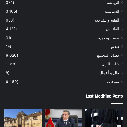
الرياضة
(374)
السياسية
(3٬105)
الفقه والشريعة
(650)
القانــون
(4٬122)
صوت وصورة
(31)
فيديو
(19)
قضايا المجتمع
(6٬020)
كتاب الراى
(1٬010)
مال و أعمال
(8)
منوعات
(6٬469)
Last Modified Posts