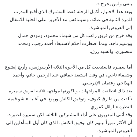
يبقى ولمن يخرج ».
وبعد هذا الاختبار، أكمل الرحلة فقط المشترك الذي أقنع المدرب
للمرة الثانية في غنائه، وسيتنافس مع الآخرين على الحلبة للانتقال
إلى العروض المباشرة.
وقد خرج من فريق راغب كل من شيماء محمود، ومودي جمال
ووسيم ناجد، بينما اضطرت أحلام لاستبعاد أحمد رجب، ومحمد
منصوري، والسيد رزق.
أما سميرة فاستبعدت كل من الأخوة الثلاثة الأرسوزيس، وأريج إيشوع
وشيماء ناجي، في وقت استبعد حماقي عبد الرحمن حاتم، وأحمد
الهدّاجي وعثمان الإدريسي.
بعد ذلك انطلقت المواجهات، وباكورتها مواجهة ثلاثية لفريق سميرة
تألفت من طارق كيوف، وتوفيق الكلش وربيع، في أغنية « شو قيمة
النظرة » لوائل كفوري.
وقد أثنى المدربون على أداء المشتركين الثلاثة، لكن سميرة اعتبرت
أن الأكثر تميزاً بينهم كان توفيق الكلش، الذي كان أول المتأهلين إلى
العروض المباشرة.