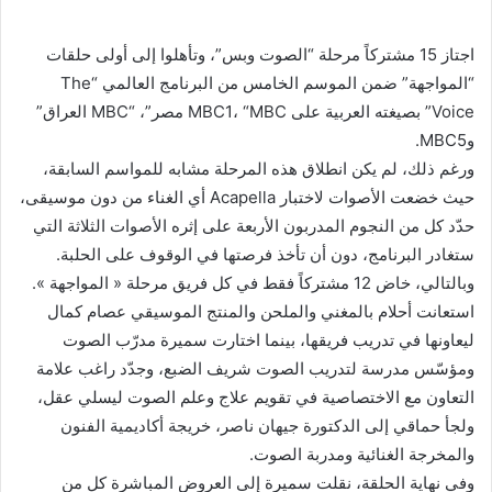
بريدا
إلكترونيا
اجتاز 15 مشتركاً مرحلة “الصوت وبس”، وتأهلوا إلى أولى حلقات
“المواجهة” ضمن الموسم الخامس من البرنامج العالمي “The
Voice” بصيغته العربية على MBC1، “MBC مصر”، “MBC العراق”
وMBC5.
ورغم ذلك، لم يكن انطلاق هذه المرحلة مشابه للمواسم السابقة،
حيث خضعت الأصوات لاختبار Acapella أي الغناء من دون موسيقى،
حدّد كل من النجوم المدربون الأربعة على إثره الأصوات الثلاثة التي
ستغادر البرنامج، دون أن تأخذ فرصتها في الوقوف على الحلبة.
وبالتالي، خاض 12 مشتركاً فقط في كل فريق مرحلة « المواجهة ».
استعانت أحلام بالمغني والملحن والمنتج الموسيقي عصام كمال
ليعاونها في تدريب فريقها، بينما اختارت سميرة مدرّب الصوت
ومؤسّس مدرسة لتدريب الصوت شريف الضبع، وجدّد راغب علامة
التعاون مع الاختصاصية في تقويم علاج وعلم الصوت ليسلي عقل،
ولجأ حماقي إلى الدكتورة جيهان ناصر، خريجة أكاديمية الفنون
والمخرجة الغنائية ومدربة الصوت.
وفي نهاية الحلقة، نقلت سميرة إلى العروض المباشرة كل من