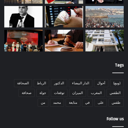
Tags
(ومع)
أحوال
الدار البيضاء
الدكتور
الرباط
الصحافة
الطقس
المغرب
الميزان
توقعات
جولة
صحافة
طقس
على
في
متابعة
محمد
من
Follow us