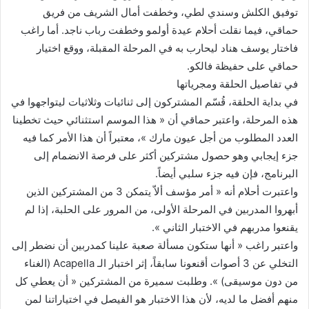
توفيق الكلش وسندي لطي، وخطفت أمال الشريف من فريق
حماقي، فيما نقلت أحلام عيدة أولمو وخطفت رباب ناجد. أما راغب
فاختار يوسف هناد ليحارب به في المرحلة المقبلة، ووقع اختيار
حماقي على حفيظة فالكو.
في تفاصيل الحلقة ومجرياتها
في بداية الحلقة، قُسّم المشتركون إلى ثنائيات وثلاثيات ليتواجهوا في
هذه المرحلة، واعتبر حماقي أن « هذا الموسم استثنائي حيث تخطينا
العدد المطلوب من أجل عيون مارك »، معتبراً أن هذا الأمر كما فيه
جزء إيجابي وهو حصول مشتركين أكثر على فرصة الانضمام إلى
البرنامج، فإن فيه جزء سلبي أيضاً.
واعتبرت أحلام أنه « أمر مؤسف ألاّ يتمكن 3 من المشتركين الذين
أبهروا المدربين في المرحلة الأولى، من المرور على الحلبة، إذا لم
يقنعوا مدربهم في الاختبار الثاني ».
واعتبر راغب « أنها ستكون مسألة صعبة علينا كمدربين أن نضطر إلى
التخلي عن 3 أصوات أقنعونا سابقاً، إثر اختبار الـ Acapella (الغناء
من دون موسيقى) ». وطلبت سميرة من المشتركين « أن يعطي كل
منهم أفضل ما لديه، لأن هذا الاختبار هو الفيصل في اختياراتنا لمن