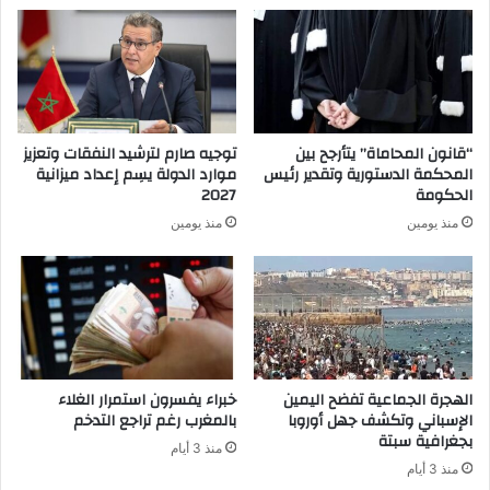
“قانون المحاماة” يتأرجح بين
توجيه صارم لترشيد النفقات وتعزيز
المحكمة الدستورية وتقدير رئيس
موارد الدولة يسِم إعداد ميزانية
الحكومة
2027
منذ يومين
منذ يومين
الهجرة الجماعية تفضح اليمين
خبراء يفسرون استمرار الغلاء
الإسباني وتكشف جهل أوروبا
بالمغرب رغم تراجع التدخم
بجغرافية سبتة
منذ 3 أيام
منذ 3 أيام