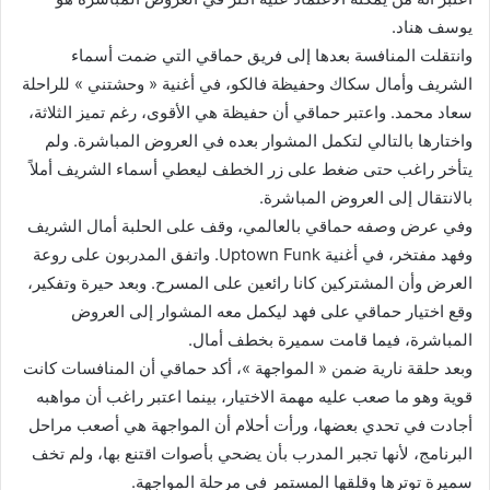
يوسف هناد.
وانتقلت المنافسة بعدها إلى فريق حماقي التي ضمت أسماء
الشريف وأمال سكاك وحفيظة فالكو، في أغنية « وحشتني » للراحلة
سعاد محمد. واعتبر حماقي أن حفيظة هي الأقوى، رغم تميز الثلاثة،
واختارها بالتالي لتكمل المشوار بعده في العروض المباشرة. ولم
يتأخر راغب حتى ضغط على زر الخطف ليعطي أسماء الشريف أملاً
بالانتقال إلى العروض المباشرة.
وفي عرض وصفه حماقي بالعالمي، وقف على الحلبة أمال الشريف
وفهد مفتخر، في أغنية Uptown Funk. واتفق المدربون على روعة
العرض وأن المشتركين كانا رائعين على المسرح. وبعد حيرة وتفكير،
وقع اختيار حماقي على فهد ليكمل معه المشوار إلى العروض
المباشرة، فيما قامت سميرة بخطف أمال.
وبعد حلقة نارية ضمن « المواجهة »، أكد حماقي أن المنافسات كانت
قوية وهو ما صعب عليه مهمة الاختيار، بينما اعتبر راغب أن مواهبه
أجادت في تحدي بعضها، ورأت أحلام أن المواجهة هي أصعب مراحل
البرنامج، لأنها تجبر المدرب بأن يضحي بأصوات اقتنع بها، ولم تخف
سميرة توترها وقلقها المستمر في مرحلة المواجهة.