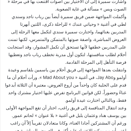
وأشارت سميرة إلى أن الاختيار بين أصوات اقتنعت بها في مرحلة «
الصوت وبس » مسألة في غاية الصعوبة.
وأكملت المواجهة ضمن فريق سميرة أيضاً بين رباب ناجد وسندي
لطي في أغنية « وحياتي عندك » للراحلة ذكرى، اللتين أبهرتا
المدربين بغنائهما، واختارت سميرة سندي لتكمل معها الرحلة إلى
العروض المباشرة، واصفة صوتها بالمتمكن والمتمرس، لكنها تمنت
على المدربين خطفها لأنها تستحق أن تكمل المشوار، وقد استجابت
أحلام لطلب منافستها، لتكون أول مدربة تخطف رباب ناجد وتعطيها
فرصة التأهل إلى المرحلة القادمة.
وانتقلت بعدها المواجهة إلى فريق أحلام بين ياسمين بلقاسم وعيدة
أولمو وJay Abo، في أغنية « Mad About you ». ورأت أحلام أن ما
قدم على الحلبة كان واحداً من أروع العروض، معتبرة أن الثلاثة أبدعوا
غناءً وحضوراً، لكن قوانين البرنامج تفرض عليها اختيار مشترك واحد
فقط، وبالتالي اختارت عيدة أولمو.
وعند انتقال المنافسة إلى فريق راغب، اختار أن تقع المواجهة الأولى
بين يوسف هناد وعثمان بلبل في أغنية « بلا عنوان » لحاتم عمور.
ورغم أن المشتركين أجادا الغناء، وكانا متعادلان تقريباً إلاّ أن راغب
اعتبر أنه من يمكنه الاعتماد عليه أكثر في العروض المباشرة هو