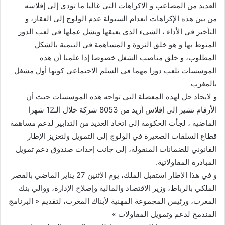
العديد من المصاعب و الاكراهات التي غاليا ما تؤدي إلى إفلاسه
من بين هذه الإكراهات انعدام السيولة عدم الولوج إلى العقار، و
التأخير في الأداء ، الشيء الذي يعيقها ويشل عملها في لعب الدور
المنوط بها و هو خلق الثروة و المساهمة في التنمية بالشكل
المطلوب، و خلق مناصب الشغل خصوصا إذا علمنا أن هذه
المؤسسات تلعب دورا مهما في السلم الاجتماعي كونها أول مشغل
بالمغرب
و لايجاد حل لهذه المعضلة التي تواجه هذه المؤسسات حيث أن
الأرقام تشير إلى إفلاس أزيد من 8053 شركة خلال الـ12 شهرا
الماضية ، لجأت الحكومة إلى اتخاد العديد من التدابير لدعم مساهمة
قطاع السلفات الصغيرة في الولوج إلى التمويل ولتعزيز الإطار
القانوني للضمانات المنقولة، إلى جانب إحداث صندوق دعم تمويل
المبادرة المقاولاتية.
و في هذا الإطار استقبل الملك، يوم الاثنين 27 يناير الماضي بالقصر
الملكي بالرباط، وزير الاقتصاد والمالية وإصلاح الإدارة، ووالي بنك
المغرب، ورئيس المجموعة المهنية لأبناك المغرب، لتقديم « البرنامج
المندمج لدعم وتمويل المقاولات »