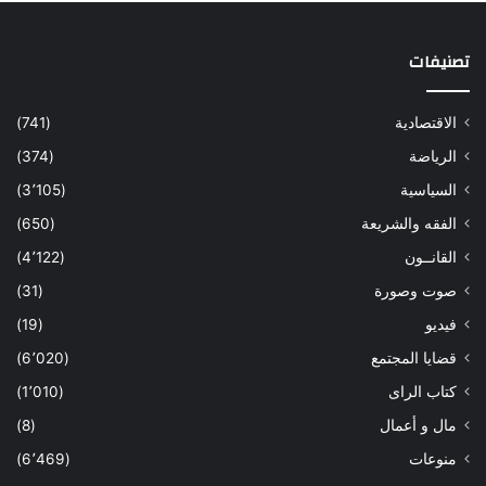
تصنيفات
الاقتصادية
(741)
الرياضة
(374)
السياسية
(3٬105)
الفقه والشريعة
(650)
القانــون
(4٬122)
صوت وصورة
(31)
فيديو
(19)
قضايا المجتمع
(6٬020)
كتاب الراى
(1٬010)
مال و أعمال
(8)
منوعات
(6٬469)