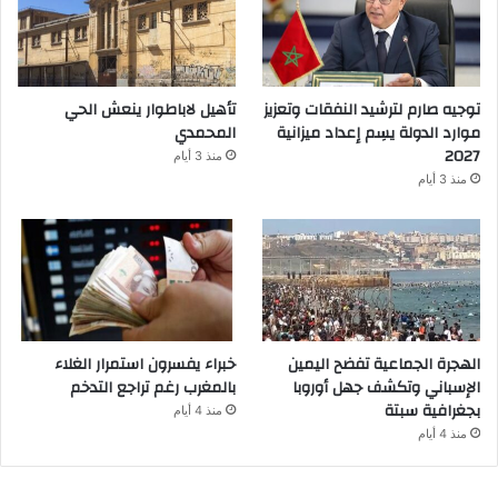
توجيه صارم لترشيد النفقات وتعزيز
تأهيل لاباطوار ينعش الحي
موارد الدولة يسِم إعداد ميزانية
المحمدي
2027
منذ 3 أيام
منذ 3 أيام
الهجرة الجماعية تفضح اليمين
خبراء يفسرون استمرار الغلاء
الإسباني وتكشف جهل أوروبا
بالمغرب رغم تراجع التدخم
بجغرافية سبتة
منذ 4 أيام
منذ 4 أيام