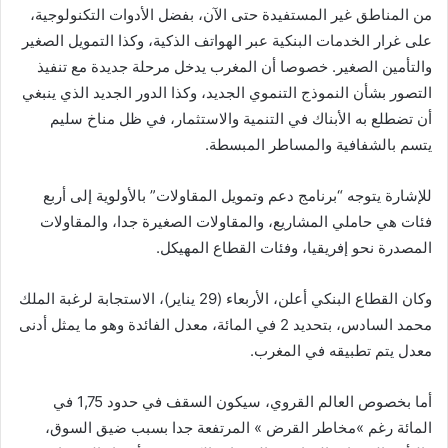
من المناطق غير المستفيدة حتى الآن، بفضل الأدوات التكنولوجية،
على غرار الخدمات البنكية عبر الهواتف الذكية، وكذا التمويل الصغير
والتأمين الصغير. خصوصا أن المغرب يدخل مرحلة جديدة مع تنفيذ
التصور بشأن النموذج التنموي الجديد، وكذا الدور الجديد الذي ينبغي
أن تضطلع به الأبناك في التنمية والاستثمار، في ظل مناخ سليم
يتسم بالشفافية والمساطر المبسطة.
للإشارة يتوجه “برنامج دعم وتمويل المقاولات” بالأولوية إلى أربع
فئات هي حاملي المشاريع، والمقاولات الصغيرة جدا، والمقاولات
المصدرة نحو إفريقيا، وفئات القطاع المهيكل.
وكان القطاع البنكي أعلن، الأربعاء (29 يناير)، الاستجابة لرغبة الملك
محمد السادس، بتحديد 2 في المائة، معدل الفائدة وهو ما يمثل أدنى
معدل يتم تطبيقه في المغرب.
أما بخصوص العالم القروي، سيكون السقف في حدود 1,75 في
المائة رغم »مخاطر القرض » المرتفعة جدا بسبب ضيق السوق،