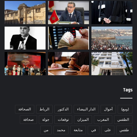
Tags
(ومع)
أحوال
الدار البيضاء
الدكتور
الرباط
الصحافة
الطقس
المغرب
الميزان
توقعات
جولة
صحافة
طقس
على
في
متابعة
محمد
من