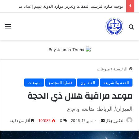
توجيه صارم لترشيد النفقات وتعزيز موارد الدولة يسِم إعداد ميزانية 2027
بحث عن
الق
الرئيسية
/
منوعات
الفقه والشريعة
القانــون
قضايا المجتمع
منوعات
موعد مراقبة هلال ذي الحجة
الميزان/ الرباط: متابعة و.م.ع
أرسل
الدكتور جلال
مايو 17, 2026
0
10٬987
أقل من دقيقة
بريدا
إلكترونيا