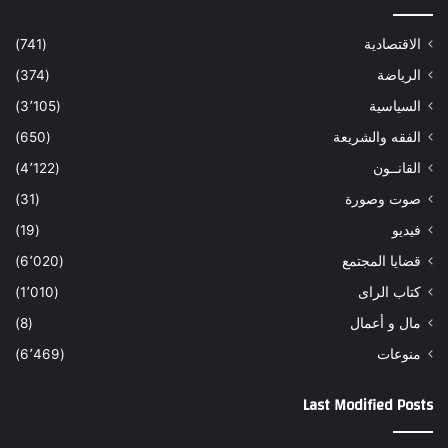
الاقتصادية
(741)
الرياضة
(374)
السياسية
(3٬105)
الفقه والشريعة
(650)
القانــون
(4٬122)
صوت وصورة
(31)
فيديو
(19)
قضايا المجتمع
(6٬020)
كتاب الراى
(1٬010)
مال و أعمال
(8)
منوعات
(6٬469)
Last Modified Posts