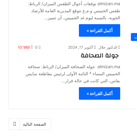
almizan.ma توقعات أحوال الطقس الميزان/ الرباط:
طقس الخميس و.م.ع تتوقع المديرية العامة للأرصاد
الجوية، بالنسبة ليوم غد الخميس، أن تتميز…
أكمل القراءة »
ت
الدكتور جلال
أكتوبر 17, 2024
0
10٬989
جولة الصحافة
almizan.ma جولة الصحافة الميزان/ الرباط: صحافة
الخميس المساء * النائبة الأولى لرئيس مقاطعة سايس
بفاس، التي كانت في حالة فرار…
أكمل القراءة »
الصفحة التالية