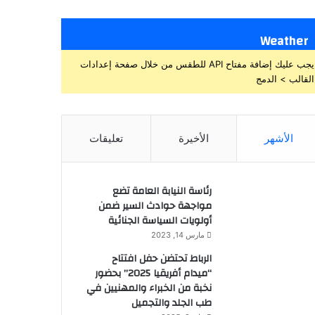
Weather
يجب عليك إضافة مفتاح API للطقس من خلال صفحة إعدادات
القالب > الدمج
الأشهر
الأخيرة
تعليقات
رئاسة النيابة العامة تضع
مواجهة حوادث السير ضمن
أولويات السياسة الجنائية
مارس 14, 2023
الرباط تحتضن حفل افتتاح
“ميدام أفريقيا 2025” بحضور
نخبة من الخبراء والمهنيين في
طب الجلد والتجميل