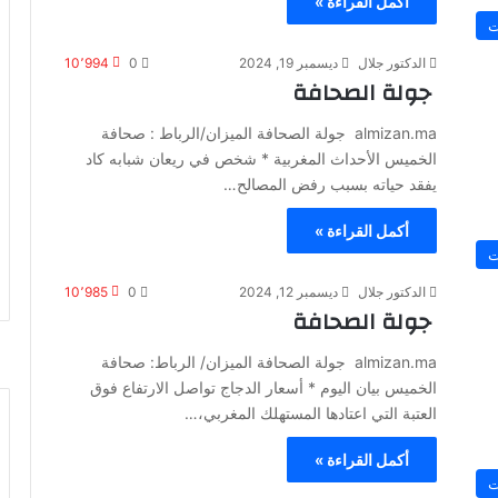
أكمل القراءة »
ت
الدكتور جلال
ديسمبر 19, 2024
0
10٬994
جولة الصحافة
almizan.ma جولة الصحافة الميزان/الرباط : صحافة
الخميس الأحداث المغربية * شخص في ريعان شبابه كاد
يفقد حياته بسبب رفض المصالح…
أكمل القراءة »
ت
الدكتور جلال
ديسمبر 12, 2024
0
10٬985
جولة الصحافة
almizan.ma جولة الصحافة الميزان/ الرباط: صحافة
الخميس بيان اليوم * أسعار الدجاج تواصل الارتفاع فوق
العتبة التي اعتادها المستهلك المغربي،…
أكمل القراءة »
ت