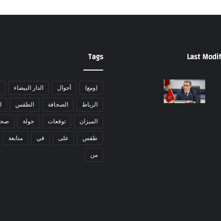
Tags
Last Modif
(ومع)
أحوال
الدار البيضاء
الرباط
الصحافة
الطقس
ا
الميزان
توقعات
جولة
صحا
طقس
على
في
متابعة
من