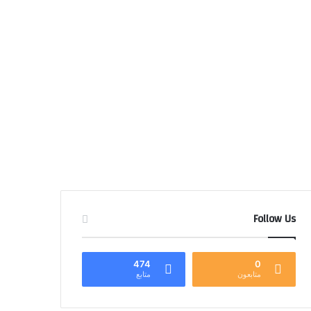
Follow Us
474
0
متابعون
متابع