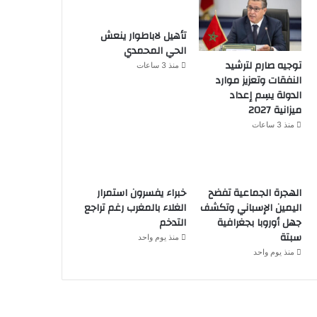
تأهيل لاباطوار ينعش
الحي المحمدي
توجيه صارم لترشيد
منذ 3 ساعات
النفقات وتعزيز موارد
الدولة يسِم إعداد
ميزانية 2027
منذ 3 ساعات
الهجرة الجماعية تفضح
خبراء يفسرون استمرار
اليمين الإسباني وتكشف
الغلاء بالمغرب رغم تراجع
جهل أوروبا بجغرافية
التدخم
سبتة
منذ يوم واحد
منذ يوم واحد