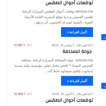
توقعات أحوال الطقس
almizan.ma توقعات أحوال الطقس الميزان/ الرباط:
طقس الخميس و.م.ع تتوقع المديرية العامة للأرصاد
الجوية، بالنسبة ليوم غد الخميس، أن ترتفع…
أكمل القراءة »
ت
الدكتور جلال
نوفمبر 14, 2024
0
10٬987
جولة الصحافة
almizan.ma جولة الصحافة الميزان/ الرباط: صحافة
الخميس المساء * اقتحم مختل عقلي مؤسسة بنكية بمدينة
إمنتانوت بإقليم شيشاوة حاملا آلة…
أكمل القراءة »
ت
الدكتور جلال
أكتوبر 30, 2024
0
10٬994
توقعات أحوال الطقس