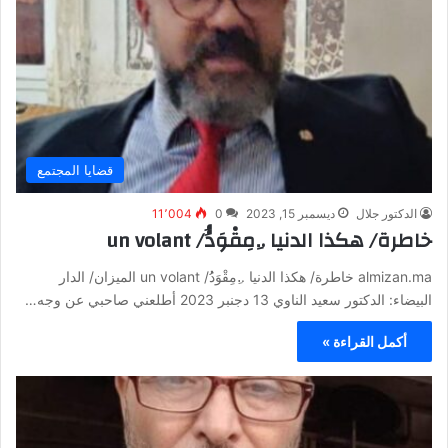
قضايا المجتمع
الدكتور جلال
ديسمبر 15, 2023
0
11٬004
خاطرة/ هكذا الدنيا ..ِمِقْوَدُُ/ un volant
almizan.ma خاطرة/ هكذا الدنيا ..ِمِقْوَدُُ/ un volant الميزان/ الدار
البيضاء: الدكتور سعيد الناوي 13 دجنبر 2023 أطلعني صاحبي عن وجه…
أكمل القراءة »