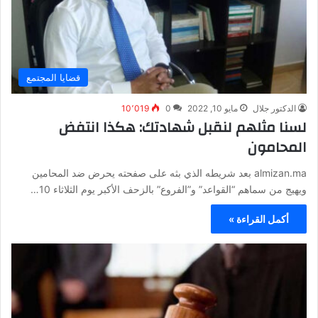
قضايا المجتمع
الدكتور جلال
مايو 10, 2022
0
10٬019
لسنا مثلهم لنقبل شهادتك: هكذا انتفض
المحامون
almizan.ma بعد شريطه الذي بثه على صفحته يحرض ضد المحامين
ويهيج من سماهم “القواعد” و”الفروع” بالزحف الأكبر يوم الثلاثاء 10…
أكمل القراءة »