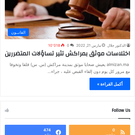
القانــون
الدكتور جلال
مارس 21, 2022
0
10٬018
اختلاسات موثق بمراكش تثير تساؤلات المتضررين
almizan.ma يعيش ضحايا موثق بمدينة مراكش (س. س) قلقا وتخوفا
مع مرور كل يوم دون إلقاء القبض عليه ، جراء…
أكمل القراءة »
Follow Us
474
0
متابعون
متابع