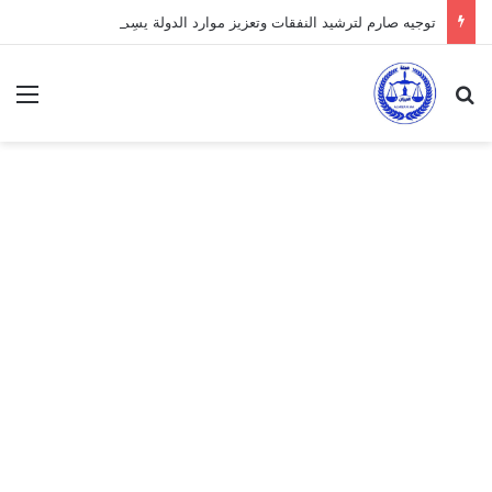
توجيه صارم لترشيد النفقات وتعزيز موارد الدولة يسِم إعداد ميزانية 2027
بحث عن
الق