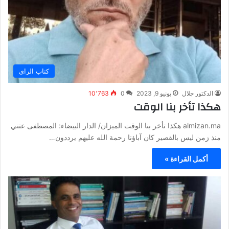
كتاب الراى
الدكتور جلال
يونيو 9, 2023
0
10٬763
هكذا تأخر بنا الوقت
almizan.ma هكذا تأخر بنا الوقت الميزان/ الدار البيضاء: المصطفى عتني
منذ زمن ليس بالقصير كان آباؤنا رحمة الله عليهم يرددون…
أكمل القراءة »