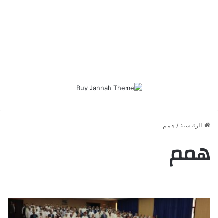
الرئيسية
/
همم
همم