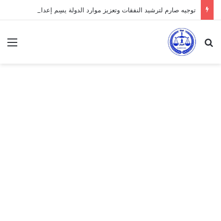
توجيه صارم لترشيد النفقات وتعزيز موارد الدولة يسِم إعداد ميزانية 2027
بحث عن
الق