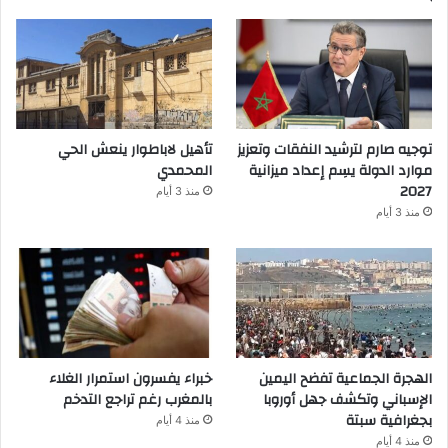
توجيه صارم لترشيد النفقات وتعزيز
تأهيل لاباطوار ينعش الحي
موارد الدولة يسِم إعداد ميزانية
المحمدي
2027
منذ 3 أيام
منذ 3 أيام
الهجرة الجماعية تفضح اليمين
خبراء يفسرون استمرار الغلاء
الإسباني وتكشف جهل أوروبا
بالمغرب رغم تراجع التدخم
بجغرافية سبتة
منذ 4 أيام
منذ 4 أيام