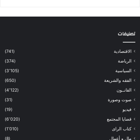
تصنيفات
الاقتصادية
(741)
الرياضة
(374)
السياسية
(3٬105)
الفقه والشريعة
(650)
القانــون
(4٬122)
صوت وصورة
(31)
فيديو
(19)
قضايا المجتمع
(6٬020)
كتاب الراى
(1٬010)
مال و أعمال
(8)