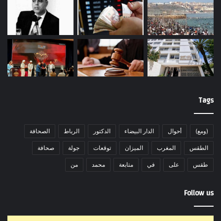
Tags
(ومع)
أحوال
الدار البيضاء
الدكتور
الرباط
الصحافة
الطقس
المغرب
الميزان
توقعات
جولة
صحافة
طقس
على
في
متابعة
محمد
من
Follow us