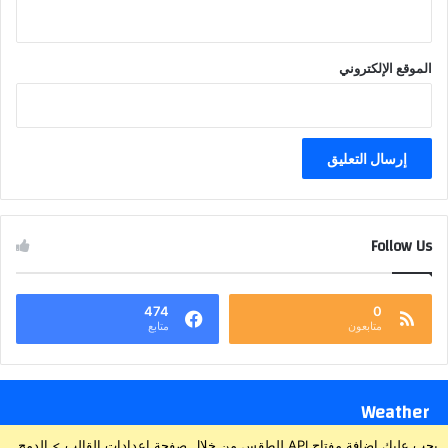
الموقع الإلكتروني
Follow Us
474
0
متابعون
متابع
Weather
يجب عليك إضافة مفتاح API للطقس من خلال صفحة إعدادات القالب > الدمج