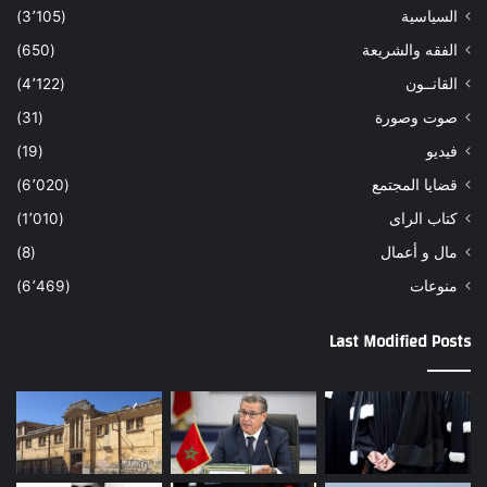
السياسية
(3٬105)
الفقه والشريعة
(650)
القانــون
(4٬122)
صوت وصورة
(31)
فيديو
(19)
قضايا المجتمع
(6٬020)
كتاب الراى
(1٬010)
مال و أعمال
(8)
منوعات
(6٬469)
Last Modified Posts