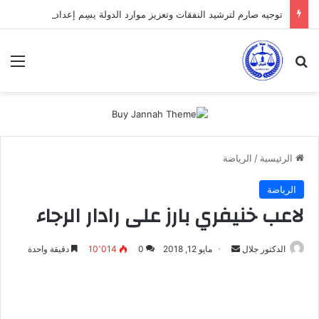
توجيه صارم لترشيد النفقات وتعزيز موارد الدولة يسِم إعداد ميزانية 2027
بحث عن
الق
الرئيسية
/
الرياضة
الرياضة
لاعب خنيفري بارز على رادار الرجاء
أرسل
الدكتور جلال
مايو 12, 2018
0
10٬014
دقيقة واحدة
بريدا
إلكترونيا